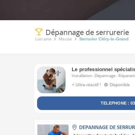
Dépannage de serrurerie
Lorraine
Meuse
Serrurier Cléry-le-Grand
Le professionnel spéciali
Installation -Dépannage - Réparatio
⚡ Ultra-réactif !
🟢 Disponible
TELEPHONE : 03 