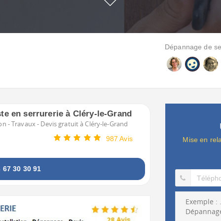
Dépannage de serr
ste en serrurerie à Cléry-le-Grand
n - Travaux - Devis gratuit à Cléry-le-Grand
987 Avis
Mise en rel
67 30 30 91