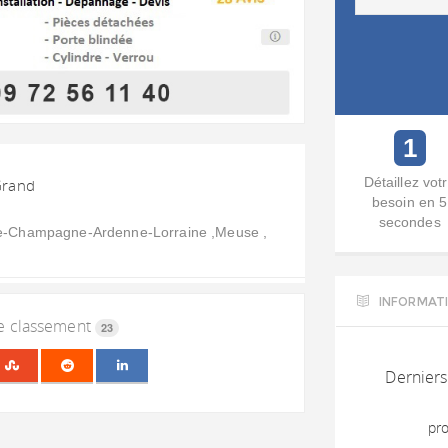
1
Détaillez vot
-Grand
besoin en 5
secondes
ce-Champagne-Ardenne-Lorraine ,Meuse ,
INFORMAT
le classement
23
Derniers
pro