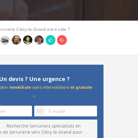
urerie Cléry-le-Grand est-il utile ?
Un devis ? Une urgence ?
ation
immédiate
sans intermédiaire
et gratuite