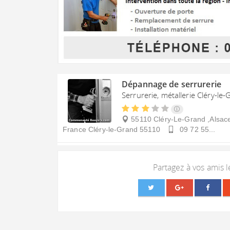
Dépannage de serrurerie
Serrurerie, métallerie Cléry-le
55110 Cléry-Le-Grand ,Alsa
France
Cléry-le-Grand
55110
09 72 55...
Partagez à vos amis 