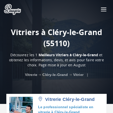
Vitriers à Cléry-le-Grand
(55110)
Découvrez les 1
Meilleurs Vitriers à Cléry-le-Grand
et
obtenez les informations, devis, et avis pour faire votre
choix. Page mise à jour en August
Vitrerie
➜
Cléry-le-Grand
➜
Vitrier
|
Vitrerie Cléry-le-Grand
Le professionnel spécialiste en
vitrerie à Cléry-le-Grand