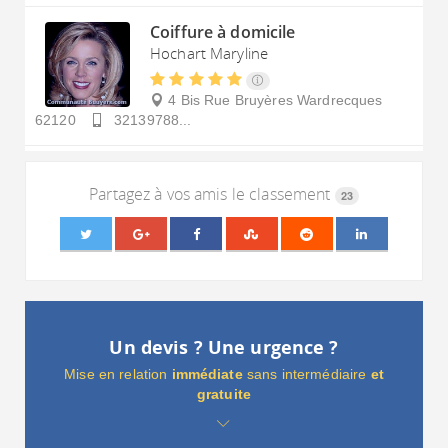
Coiffure à domicile
Hochart Maryline
4 Bis Rue Bruyères
Wardrecques
62120
32139788...
Partagez à vos amis le classement
23
Un devis ? Une urgence ?
Mise en relation
immédiate
sans intermédiaire
et
gratuite