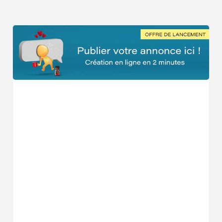
Voulez-vous voir tous les Coiffeurs à Landrethun-lès-A