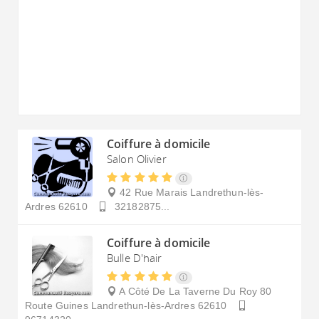
Coiffure à domicile
Salon Olivier
42 Rue Marais
Landrethun-lès-
Ardres
62610
32182875...
Coiffure à domicile
Bulle D'hair
A Côté De La Taverne Du Roy 80
Route Guines
Landrethun-lès-Ardres
62610