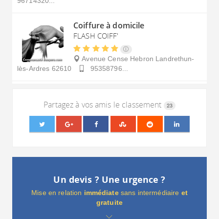
96714320...
Coiffure à domicile
FLASH COIFF'
Avenue Cense Hebron
Landrethun-
lès-Ardres
62610
95358796...
Partagez à vos amis le classement
23
Un devis ? Une urgence ?
Mise en relation
immédiate
sans intermédiaire
et
gratuite