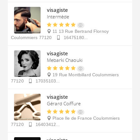
visagiste
Intermède
11 13 Rue Bertrand Flornoy
Coulommiers
77120
16475180...
visagiste
Mebarki Chaouki
19 Rue Montbillard
Coulommiers
77120
17035103...
visagiste
Gérard Coiffure
Place Ile de France
Coulommiers
77120
16403412...