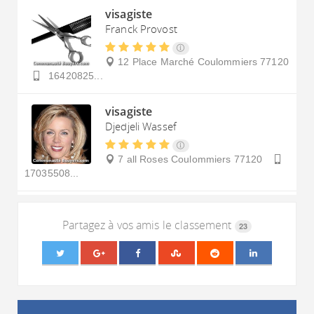
visagiste
Franck Provost
12 Place Marché
Coulommiers
77120
16420825...
visagiste
Djedjeli Wassef
7 all Roses
Coulommiers
77120
17035508...
Partagez à vos amis le classement
23