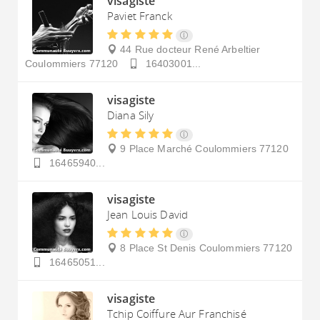
visagiste
Paviet Franck
44 Rue docteur René Arbeltier
Coulommiers
77120
16403001...
visagiste
Diana Sily
9 Place Marché
Coulommiers
77120
16465940...
visagiste
Jean Louis David
8 Place St Denis
Coulommiers
77120
16465051...
visagiste
Tchip Coiffure Aur Franchisé