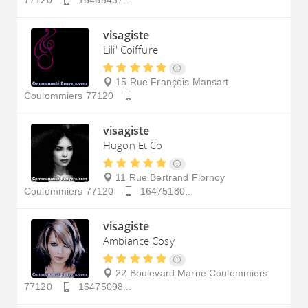
77120
16465437...
visagiste
Lili' Coiffure
15 Rue François Mansart
Coulommiers
77120
visagiste
Hugon Et Co
11 Rue Bertrand Flornoy
Coulommiers
77120
16475180...
visagiste
Ambiance Cosy
22 Boulevard Marne
Coulommiers
77120
16475098...