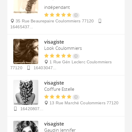
indépendant
35 Rue Beaurepaire
Coulommiers
77120
16465437...
visagiste
Look Coulommiers
1 Rue Gén Leclerc
Coulommiers
77120
16403047...
visagiste
Coiffure Estelle
13 Rue Marché
Coulommiers
77120
16420807...
visagiste
Gaudin Jennifer