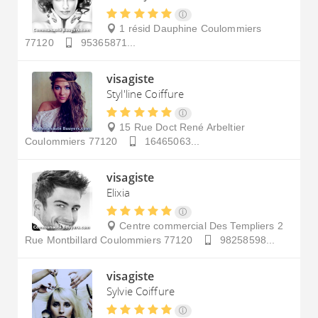
1 résid Dauphine
Coulommiers
77120
95365871...
visagiste
Styl'line Coiffure
15 Rue Doct René Arbeltier
Coulommiers
77120
16465063...
visagiste
Elixia
Centre commercial Des Templiers 2
Rue Montbillard
Coulommiers
77120
98258598...
visagiste
Sylvie Coiffure