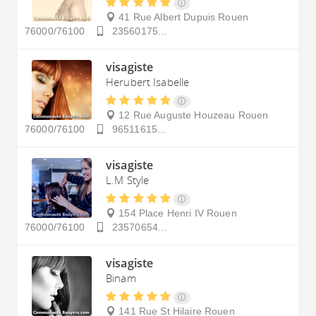
41 Rue Albert Dupuis
Rouen
76000/76100
23560175...
visagiste
Herubert Isabelle
12 Rue Auguste Houzeau
Rouen
76000/76100
96511615...
visagiste
L.M Style
154 Place Henri IV
Rouen
76000/76100
23570654...
visagiste
Binam
141 Rue St Hilaire
Rouen