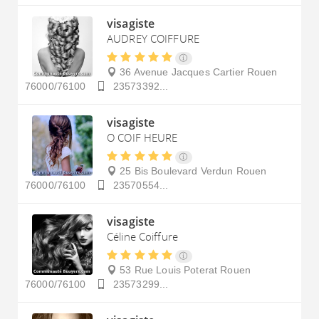
visagiste
AUDREY COIFFURE
36 Avenue Jacques Cartier
Rouen
76000/76100
23573392...
visagiste
O COIF HEURE
25 Bis Boulevard Verdun
Rouen
76000/76100
23570554...
visagiste
Céline Coiffure
53 Rue Louis Poterat
Rouen
76000/76100
23573299...