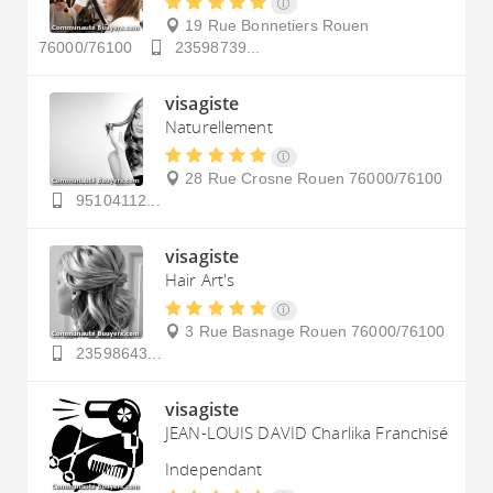
19 Rue Bonnetiers
Rouen
76000/76100
23598739...
visagiste
Naturellement
28 Rue Crosne
Rouen
76000/76100
95104112...
visagiste
Hair Art's
3 Rue Basnage
Rouen
76000/76100
23598643...
visagiste
JEAN-LOUIS DAVID Charlika Franchisé
Independant