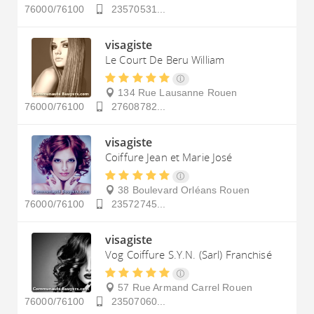
76000/76100
23570531...
visagiste
Le Court De Beru William
134 Rue Lausanne
Rouen
76000/76100
27608782...
visagiste
Coiffure Jean et Marie José
38 Boulevard Orléans
Rouen
76000/76100
23572745...
visagiste
Vog Coiffure S.Y.N. (Sarl) Franchisé
57 Rue Armand Carrel
Rouen
76000/76100
23507060...