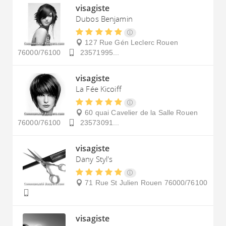
visagiste
Dubos Benjamin
127 Rue Gén Leclerc
Rouen
76000/76100
23571995...
visagiste
La Fée Kicoiff
60 quai Cavelier de la Salle
Rouen
76000/76100
23573091...
visagiste
Dany Styl's
71 Rue St Julien
Rouen
76000/76100
visagiste