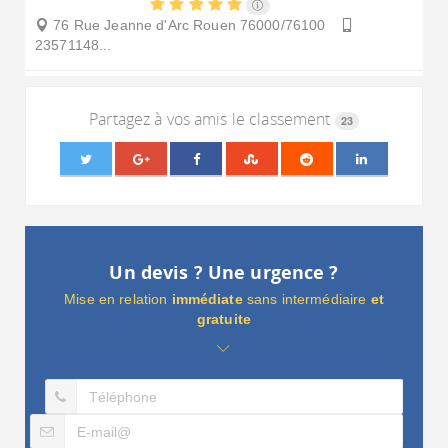
76 Rue Jeanne d'Arc
Rouen
76000/76100
23571148...
Partagez à vos amis le classement
23
Un devis ? Une urgence ?
Mise en relation
immédiate
sans intermédiaire
et
gratuite