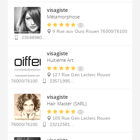
visagiste
Métamorphose
9 Rue aux Ours
Rouen
76000/76100
23588980...
visagiste
Huitième Art
127 Rue Gén Leclerc
Rouen
76000/76100
23571995...
visagiste
Hair Master (SARL)
105 Rue Gén Leclerc
Rouen
76000/76100
23212581...