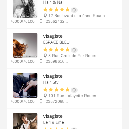
Hair & Nail
12 Boulevard d'orléans
Rouen
76000/76100
23562432...
visagiste
ESPACE BLEU
3 Rue Croix de Fer
Rouen
76000/76100
23598616...
visagiste
Hair Styl
101 Rue Lafayette
Rouen
76000/76100
23572068...
visagiste
Le 19 Eme