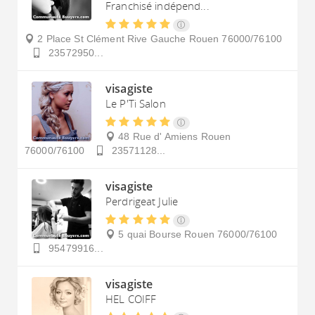
Franchisé indépend...
2 Place St Clément Rive Gauche
Rouen
76000/76100
23572950...
visagiste
Le P'Ti Salon
48 Rue d' Amiens
Rouen
76000/76100
23571128...
visagiste
Perdrigeat Julie
5 quai Bourse
Rouen
76000/76100
95479916...
visagiste
HEL COIFF