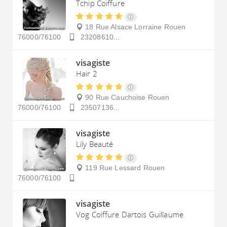
Tchip Coiffure
18 Rue Alsace Lorraine
Rouen
76000/76100
23208610...
visagiste
Hair 2
90 Rue Cauchoise
Rouen
76000/76100
23507136...
visagiste
Lily Beauté
119 Rue Lessard
Rouen
76000/76100
visagiste
Vog Coiffure Dartois Guillaume