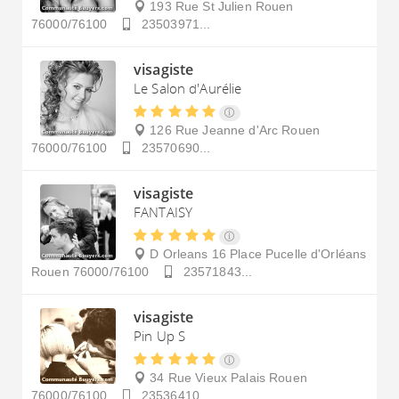
193 Rue St Julien
Rouen
76000/76100
23503971...
visagiste
Le Salon d'Aurélie
126 Rue Jeanne d'Arc
Rouen
76000/76100
23570690...
visagiste
FANTAISY
D Orleans 16 Place Pucelle d'Orléans
Rouen
76000/76100
23571843...
visagiste
Pin Up S
34 Rue Vieux Palais
Rouen
76000/76100
23536410...