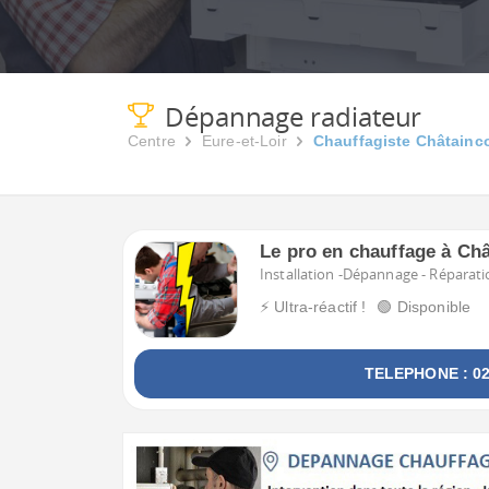
Dépannage radiateur
Centre
Eure-et-Loir
Chauffagiste Châtainc
Le pro en chauffage à Ch
Installation -Dépannage - Réparati
⚡ Ultra-réactif !
🟢 Disponible
TELEPHONE : 02 