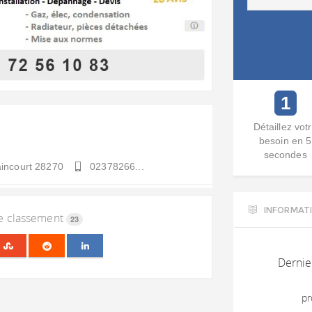
1
Détaillez vot
besoin en 5
secondes
incourt
28270
02378266...
INFORMAT
le classement
23
Dernie
pr