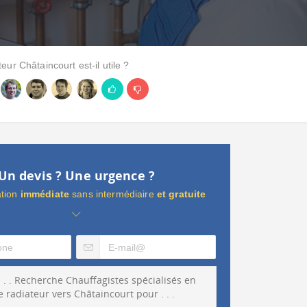
ur Châtaincourt est-il utile ?
Un devis ? Une urgence ?
ation
immédiate
sans intermédiaire
et gratuite