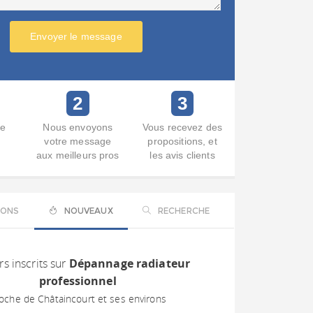
Envoyer le message
2
3
re
Nous envoyons
Vous recevez des
votre message
propositions, et
aux meilleurs pros
les avis clients
IONS
NOUVEAUX
RECHERCHE
rs inscrits sur
Dépannage radiateur
professionnel
oche de Châtaincourt et ses environs