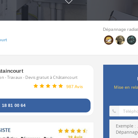
Dépannage radiate
ourt
âtaincourt
on - Travaux - Devis gratuit à Châtaincourt
987 Avis
Mise en rel
18 81 00 64