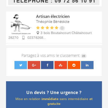
Artisan électricien
Théophile Bénédicte
3 bois Boutaincourt
Châtaincourt
28270
02378268...
Partagez à vos amis le classement
23
Un devis ? Une urgence ?
Mise en relation
immédiate
sans intermédiaire
et
gratuite