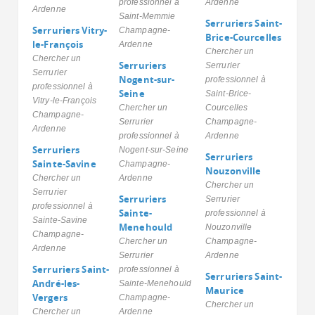
professionnel à
Ardenne
Ardenne
Saint-Memmie
Serruriers Saint-
Serruriers Vitry-
Champagne-
Brice-Courcelles
le-François
Ardenne
Chercher un
Chercher un
Serruriers
Serrurier
Serrurier
Nogent-sur-
professionnel à
professionnel à
Seine
Saint-Brice-
Vitry-le-François
Chercher un
Courcelles
Champagne-
Serrurier
Champagne-
Ardenne
professionnel à
Ardenne
Serruriers
Nogent-sur-Seine
Serruriers
Sainte-Savine
Champagne-
Nouzonville
Chercher un
Ardenne
Chercher un
Serrurier
Serruriers
Serrurier
professionnel à
Sainte-
professionnel à
Sainte-Savine
Menehould
Nouzonville
Champagne-
Chercher un
Champagne-
Ardenne
Serrurier
Ardenne
Serruriers Saint-
professionnel à
Serruriers Saint-
André-les-
Sainte-Menehould
Maurice
Vergers
Champagne-
Chercher un
Chercher un
Ardenne