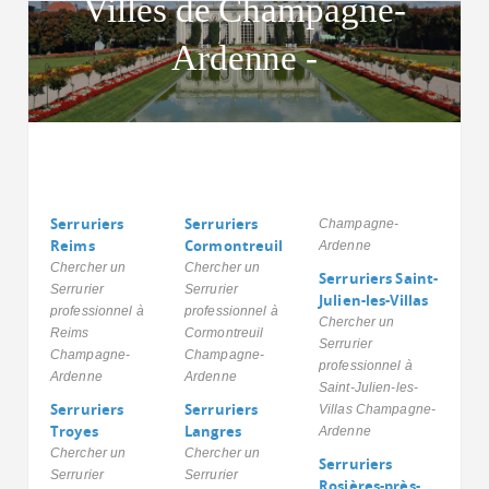
Villes de Champagne-
Ardenne -
Serruriers
Serruriers
Champagne-
Reims
Cormontreuil
Ardenne
Chercher un
Chercher un
Serruriers Saint-
Serrurier
Serrurier
Julien-les-Villas
professionnel à
professionnel à
Chercher un
Reims
Cormontreuil
Serrurier
Champagne-
Champagne-
professionnel à
Ardenne
Ardenne
Saint-Julien-les-
Serruriers
Serruriers
Villas Champagne-
Troyes
Langres
Ardenne
Chercher un
Chercher un
Serruriers
Serrurier
Serrurier
Rosières-près-