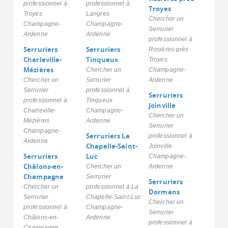
professionnel à
professionnel à
Troyes
Troyes
Langres
Chercher un
Champagne-
Champagne-
Serrurier
Ardenne
Ardenne
professionnel à
Serruriers
Serruriers
Rosières-près-
Charleville-
Tinqueux
Troyes
Mézières
Chercher un
Champagne-
Chercher un
Serrurier
Ardenne
Serrurier
professionnel à
Serruriers
professionnel à
Tinqueux
Joinville
Charleville-
Champagne-
Chercher un
Mézières
Ardenne
Serrurier
Champagne-
Serruriers La
professionnel à
Ardenne
Chapelle-Saint-
Joinville
Serruriers
Luc
Champagne-
Châlons-en-
Chercher un
Ardenne
Champagne
Serrurier
Serruriers
Chercher un
professionnel à La
Dormans
Serrurier
Chapelle-Saint-Luc
Chercher un
professionnel à
Champagne-
Serrurier
Châlons-en-
Ardenne
professionnel à
Champagne