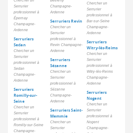
Chercher un
Bétheny
Chercher un
Serrurier
Champagne-
Serrurier
professionnel à
Ardenne
professionnel à
Épernay
Serruriers Revin
Bar-sur-Seine
Champagne-
Chercher un
Champagne-
Ardenne
Serrurier
Ardenne
Serruriers
professionnel à
Serruriers
Sedan
Revin Champagne-
Witry-lès-Reims
Chercher un
Ardenne
Chercher un
Serrurier
Serruriers
Serrurier
professionnel à
Sézanne
professionnel à
Sedan
Chercher un
Witry-lès-Reims
Champagne-
Serrurier
Champagne-
Ardenne
professionnel à
Ardenne
Serruriers
Sézanne
Serruriers
Romilly-sur-
Champagne-
Nogent
Seine
Ardenne
Chercher un
Chercher un
Serruriers Saint-
Serrurier
Serrurier
Memmie
professionnel à
professionnel à
Chercher un
Nogent
Romilly-sur-Seine
Serrurier
Champagne-
Champagne-