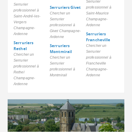
Serrurier
Serrurier
Serruriers Givet
professionnel à
professionnel à
Chercher un
Saint-Maurice
Saint-André-les-
Serrurier
Champagne-
Vergers
professionnel à
Ardenne
Champagne-
Givet Champagne-
Serruriers
Ardenne
Ardenne
Francheville
Serruriers
Serruriers
Chercher un
Rethel
Montmirail
Serrurier
Chercher un
Chercher un
professionnel à
Serrurier
Serrurier
Francheville
professionnel à
professionnel à
Champagne-
Rethel
Montmirail
Ardenne
Champagne-
Ardenne