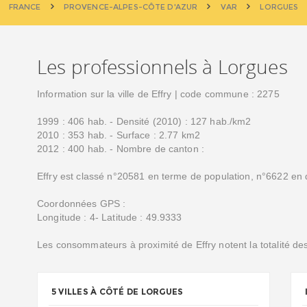
FRANCE
PROVENCE-ALPES-CÔTE D'AZUR
VAR
LORGUES
Les professionnels à Lorgues
Information sur la ville de Effry | code commune : 2275
1999 : 406 hab. - Densité (2010) : 127 hab./km2
2010 : 353 hab. - Surface : 2.77 km2
2012 : 400 hab. - Nombre de canton :
Effry est classé n°20581 en terme de population, n°6622 en 
Coordonnées GPS :
Longitude : 4- Latitude : 49.9333
Les consommateurs à proximité de Effry notent la totalité d
5 VILLES À CÔTÉ DE LORGUES