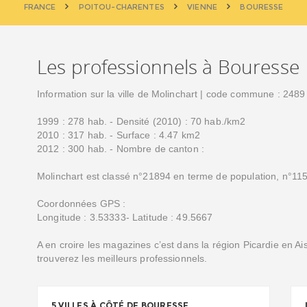
FRANCE
POITOU-CHARENTES
VIENNE
BOURESSE
Les professionnels à Bouresse
Information sur la ville de Molinchart | code commune : 2489
1999 : 278 hab. - Densité (2010) : 70 hab./km2
2010 : 317 hab. - Surface : 4.47 km2
2012 : 300 hab. - Nombre de canton :
Molinchart est classé n°21894 en terme de population, n°115
Coordonnées GPS :
Longitude : 3.53333- Latitude : 49.5667
A en croire les magazines c’est dans la région Picardie en Ai
trouverez les meilleurs professionnels.
5 VILLES À CÔTÉ DE BOURESSE