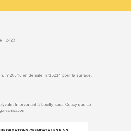
e : 2423
n, n°20546 en densité, n°15214 pour la surface.
polyvalnt Intervenant à Leuilly-sous-Coucy que ce
 galvanisation
INFORMATONS OPENDATA LES PINS