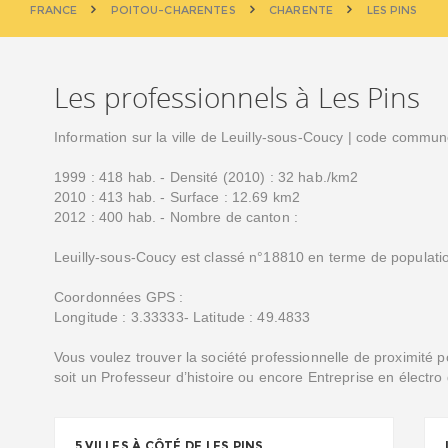
FRANCE
POITOU-CHARENTES
CHARENTE
LES PINS
Les professionnels à Les Pins
Information sur la ville de Leuilly-sous-Coucy | code commun
1999 : 418 hab. - Densité (2010) : 32 hab./km2
2010 : 413 hab. - Surface : 12.69 km2
2012 : 400 hab. - Nombre de canton :
Leuilly-sous-Coucy est classé n°18810 en terme de populatio
Coordonnées GPS :
Longitude : 3.33333- Latitude : 49.4833
Vous voulez trouver la société professionnelle de proximité 
soit un Professeur d’histoire ou encore Entreprise en électro
5 VILLES À CÔTÉ DE LES PINS