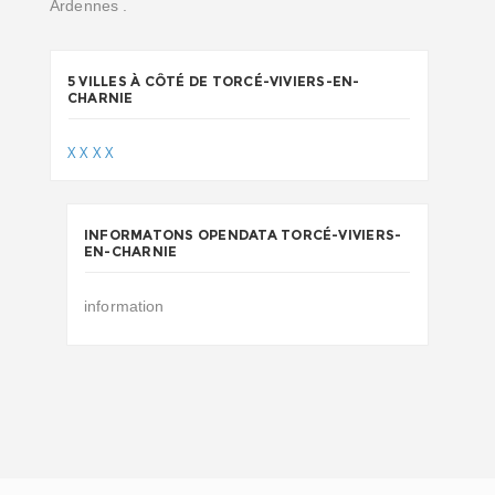
Ardennes .
5 VILLES À CÔTÉ DE TORCÉ-VIVIERS-EN-
CHARNIE
X
X
X
X
INFORMATONS OPENDATA TORCÉ-VIVIERS-
EN-CHARNIE
information
document.getElementById('map')