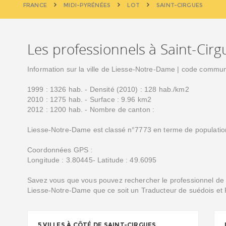
FRANCE
MIDI-PYRÉNÉES
LOT
SAINT-CIRGUES
Les professionnels à Saint-Cirg
Information sur la ville de Liesse-Notre-Dame | code commu
1999 : 1326 hab. - Densité (2010) : 128 hab./km2
2010 : 1275 hab. - Surface : 9.96 km2
2012 : 1200 hab. - Nombre de canton :
Liesse-Notre-Dame est classé n°7773 en terme de population
Coordonnées GPS :
Longitude : 3.80445- Latitude : 49.6095
Savez vous que vous pouvez rechercher le professionnel de c
Liesse-Notre-Dame que ce soit un Traducteur de suédois et P
5 VILLES À CÔTÉ DE SAINT-CIRGUES