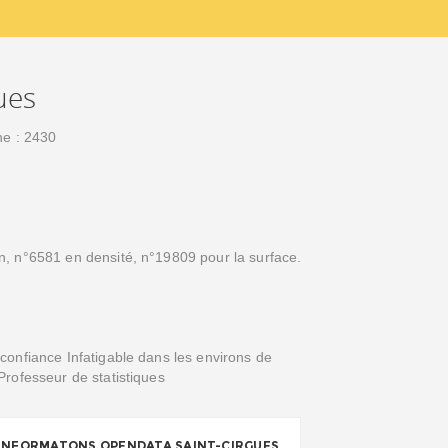
ues
ne : 2430
, n°6581 en densité, n°19809 pour la surface.
onfiance Infatigable dans les environs de
rofesseur de statistiques
INFORMATONS OPENDATA SAINT-CIRGUES