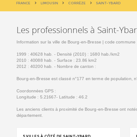
FRANCE
LIMOUSIN
CORRÈZE
SAINT-YBARD
Les professionnels à Saint-Yba
Information sur la ville de Bourg-en-Bresse | code commune
1999 : 40628 hab. - Densité (2010) : 1680 hab./km2
2010 : 40088 hab. - Surface : 23.86 km2
2012 : 40200 hab. - Nombre de canton :
Bourg-en-Bresse est classé n°177 en terme de population, n
Coordonnées GPS :
Longitude : 5.21667- Latitude : 46.2
Les anciens clients à proximité de Bourg-en-Bresse ont notés
département.
5 VILLES À CÔTÉ DE SAINT-YBARD