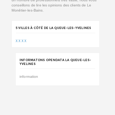
un nombre de professionnels très vaste, nous vous
conseillons de lire les opinions des clients de Le
Monêtier-les-Bains.
5 VILLES À CÔTÉ DE LA QUEUE-LES-YVELINES
X
X
X
X
INFORMATONS OPENDATA LA QUEUE-LES-
YVELINES
information