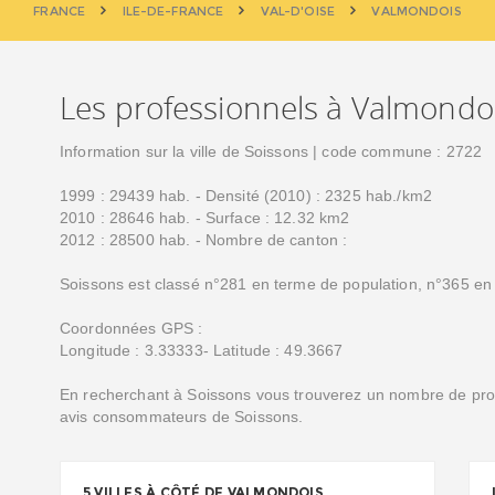
FRANCE
ILE-DE-FRANCE
VAL-D'OISE
VALMONDOIS
Les professionnels à Valmondo
Information sur la ville de Soissons | code commune : 2722
1999 : 29439 hab. - Densité (2010) : 2325 hab./km2
2010 : 28646 hab. - Surface : 12.32 km2
2012 : 28500 hab. - Nombre de canton :
Soissons est classé n°281 en terme de population, n°365 en 
Coordonnées GPS :
Longitude : 3.33333- Latitude : 49.3667
En recherchant à Soissons vous trouverez un nombre de profe
avis consommateurs de Soissons.
5 VILLES À CÔTÉ DE VALMONDOIS