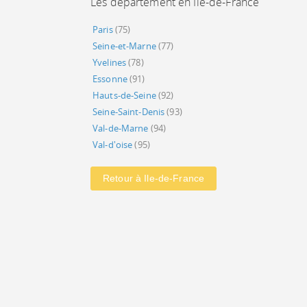
Les département en Ile-de-France
Paris
(75)
Seine-et-Marne
(77)
Yvelines
(78)
Essonne
(91)
Hauts-de-Seine
(92)
Seine-Saint-Denis
(93)
Val-de-Marne
(94)
Val-d'oise
(95)
Retour à Ile-de-France