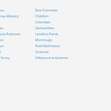
eux
Bois-Colombes
nay-Malabry
Châtillon
Colombes
es
Gennevilliers
essis-Robinson
Levallois-Perret
on
Montrouge
aux
Rueil-Malmaison
s
Suresnes
d'Avray
Villeneuve-la-Garenne