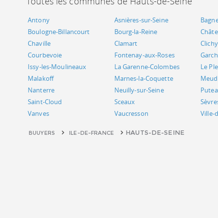
Toutes les communes de Hauts-de-Seine
Antony
Asnières-sur-Seine
Bagn
Boulogne-Billancourt
Bourg-la-Reine
Châte
Chaville
Clamart
Clichy
Courbevoie
Fontenay-aux-Roses
Garch
Issy-les-Moulineaux
La Garenne-Colombes
Le Pl
Malakoff
Marnes-la-Coquette
Meud
Nanterre
Neuilly-sur-Seine
Pute
Saint-Cloud
Sceaux
Sèvre
Vanves
Vaucresson
Ville-
HAUTS-DE-SEINE
BUUYERS
ILE-DE-FRANCE