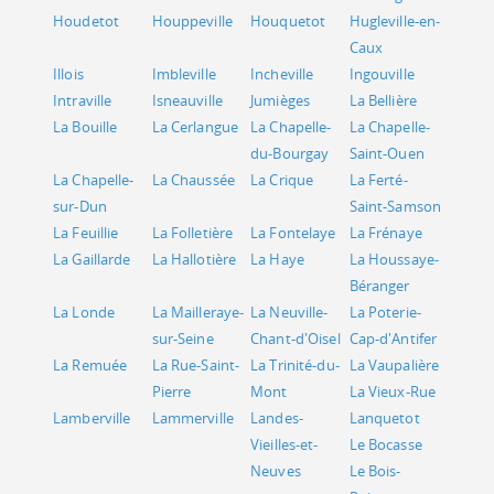
Houdetot
Houppeville
Houquetot
Hugleville-en-
Caux
Illois
Imbleville
Incheville
Ingouville
Intraville
Isneauville
Jumièges
La Bellière
La Bouille
La Cerlangue
La Chapelle-
La Chapelle-
du-Bourgay
Saint-Ouen
La Chapelle-
La Chaussée
La Crique
La Ferté-
sur-Dun
Saint-Samson
La Feuillie
La Folletière
La Fontelaye
La Frénaye
La Gaillarde
La Hallotière
La Haye
La Houssaye-
Béranger
La Londe
La Mailleraye-
La Neuville-
La Poterie-
sur-Seine
Chant-d'Oisel
Cap-d'Antifer
La Remuée
La Rue-Saint-
La Trinité-du-
La Vaupalière
Pierre
Mont
La Vieux-Rue
Lamberville
Lammerville
Landes-
Lanquetot
Vieilles-et-
Le Bocasse
Neuves
Le Bois-