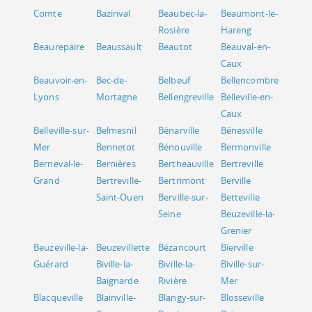
Comte
Bazinval
Beaubec-la-
Beaumont-le-
Rosière
Hareng
Beaurepaire
Beaussault
Beautot
Beauval-en-
Caux
Beauvoir-en-
Bec-de-
Belbeuf
Bellencombre
Lyons
Mortagne
Bellengreville
Belleville-en-
Caux
Belleville-sur-
Belmesnil
Bénarville
Bénesville
Mer
Bennetot
Bénouville
Bermonville
Berneval-le-
Bernières
Bertheauville
Bertreville
Grand
Bertreville-
Bertrimont
Berville
Saint-Ouen
Berville-sur-
Betteville
Seine
Beuzeville-la-
Grenier
Beuzeville-la-
Beuzevillette
Bézancourt
Bierville
Guérard
Biville-la-
Biville-la-
Biville-sur-
Baignarde
Rivière
Mer
Blacqueville
Blainville-
Blangy-sur-
Blosseville