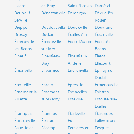
Fiacre
en-Bray
Saint-Nicolas
Darnétal
Daubeuf-
Dénestanville
Derchigny
Déville-lès-
Serville
Rouen
Dieppe
Doudeauville
Doudeville
Douvrend
Drosay
Duclair
Écalles-Alix
Écrainville
Écretteville-
Écretteville-
Ectot-l'Auber
Ectot-lès-
lès-Baons
sur-Mer
Baons
Elbeuf
Elbeuf-en-
Elbeuf-sur-
Életot
Bray
Andelle
Ellecourt
Émanville
Envermeu
Envronville
Épinay-sur-
Duclair
Épouville
Épretot
Épreville
Ermenouville
Ernemont-la-
Ernemont-
Esclavelles
Eslettes
Villette
sur-Buchy
Esteville
Estouteville-
Écalles
Étaimpuis
Étainhus
Étalleville
Étalondes
Étoutteville
Étretat
Eu
Fallencourt
Fauville-en-
Fécamp
Ferrières-en-
Fesques