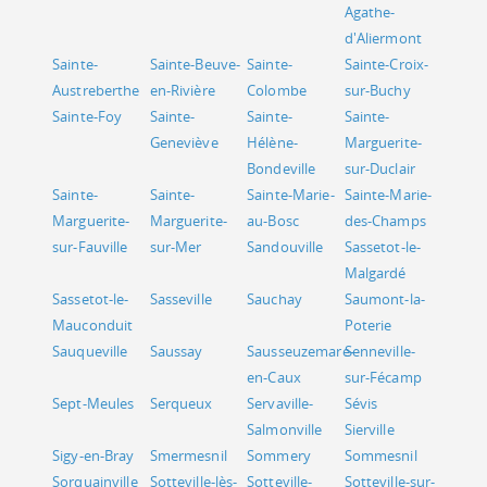
Agathe-
d'Aliermont
Sainte-
Sainte-Beuve-
Sainte-
Sainte-Croix-
Austreberthe
en-Rivière
Colombe
sur-Buchy
Sainte-Foy
Sainte-
Sainte-
Sainte-
Geneviève
Hélène-
Marguerite-
Bondeville
sur-Duclair
Sainte-
Sainte-
Sainte-Marie-
Sainte-Marie-
Marguerite-
Marguerite-
au-Bosc
des-Champs
sur-Fauville
sur-Mer
Sandouville
Sassetot-le-
Malgardé
Sassetot-le-
Sasseville
Sauchay
Saumont-la-
Mauconduit
Poterie
Sauqueville
Saussay
Sausseuzemare-
Senneville-
en-Caux
sur-Fécamp
Sept-Meules
Serqueux
Servaville-
Sévis
Salmonville
Sierville
Sigy-en-Bray
Smermesnil
Sommery
Sommesnil
Sorquainville
Sotteville-lès-
Sotteville-
Sotteville-sur-