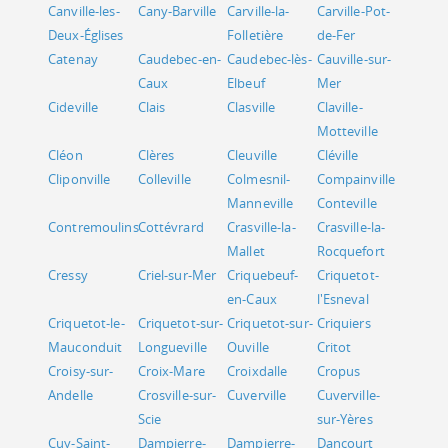
Canville-les-
Cany-Barville
Carville-la-
Carville-Pot-
Deux-Églises
Folletière
de-Fer
Catenay
Caudebec-en-
Caudebec-lès-
Cauville-sur-
Caux
Elbeuf
Mer
Cideville
Clais
Clasville
Claville-
Motteville
Cléon
Clères
Cleuville
Cléville
Cliponville
Colleville
Colmesnil-
Compainville
Manneville
Conteville
Contremoulins
Cottévrard
Crasville-la-
Crasville-la-
Mallet
Rocquefort
Cressy
Criel-sur-Mer
Criquebeuf-
Criquetot-
en-Caux
l'Esneval
Criquetot-le-
Criquetot-sur-
Criquetot-sur-
Criquiers
Mauconduit
Longueville
Ouville
Critot
Croisy-sur-
Croix-Mare
Croixdalle
Cropus
Andelle
Crosville-sur-
Cuverville
Cuverville-
Scie
sur-Yères
Cuy-Saint-
Dampierre-
Dampierre-
Dancourt