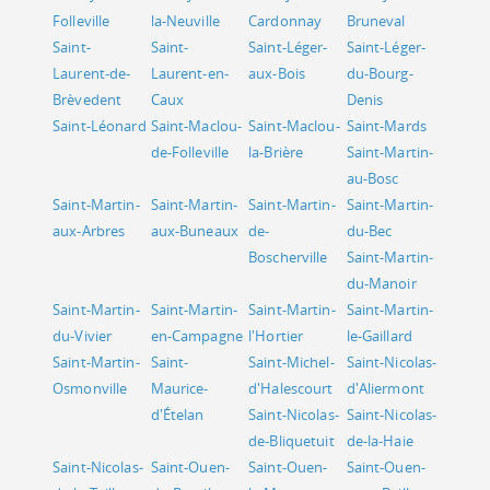
Folleville
la-Neuville
Cardonnay
Bruneval
Saint-
Saint-
Saint-Léger-
Saint-Léger-
Laurent-de-
Laurent-en-
aux-Bois
du-Bourg-
Brèvedent
Caux
Denis
Saint-Léonard
Saint-Maclou-
Saint-Maclou-
Saint-Mards
de-Folleville
la-Brière
Saint-Martin-
au-Bosc
Saint-Martin-
Saint-Martin-
Saint-Martin-
Saint-Martin-
aux-Arbres
aux-Buneaux
de-
du-Bec
Boscherville
Saint-Martin-
du-Manoir
Saint-Martin-
Saint-Martin-
Saint-Martin-
Saint-Martin-
du-Vivier
en-Campagne
l'Hortier
le-Gaillard
Saint-Martin-
Saint-
Saint-Michel-
Saint-Nicolas-
Osmonville
Maurice-
d'Halescourt
d'Aliermont
d'Ételan
Saint-Nicolas-
Saint-Nicolas-
de-Bliquetuit
de-la-Haie
Saint-Nicolas-
Saint-Ouen-
Saint-Ouen-
Saint-Ouen-