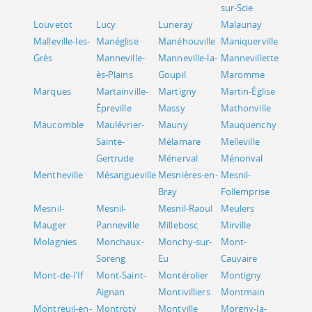
sur-Scie
Louvetot
Lucy
Luneray
Malaunay
Malleville-les-
Manéglise
Manéhouville
Maniquerville
Grès
Manneville-
Manneville-la-
Mannevillette
ès-Plains
Goupil
Maromme
Marques
Martainville-
Martigny
Martin-Église
Épreville
Massy
Mathonville
Maucomble
Maulévrier-
Mauny
Mauquenchy
Sainte-
Mélamare
Melleville
Gertrude
Ménerval
Ménonval
Mentheville
Mésangueville
Mesnières-en-
Mesnil-
Bray
Follemprise
Mesnil-
Mesnil-
Mesnil-Raoul
Meulers
Mauger
Panneville
Millebosc
Mirville
Molagnies
Monchaux-
Monchy-sur-
Mont-
Soreng
Eu
Cauvaire
Mont-de-l'If
Mont-Saint-
Montérolier
Montigny
Aignan
Montivilliers
Montmain
Montreuil-en-
Montroty
Montville
Morgny-la-