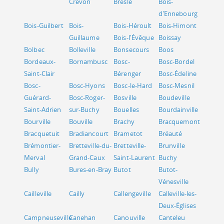
Crevon
Bresle
Bois-
d'Ennebourg
Bois-Guilbert
Bois-
Bois-Héroult
Bois-Himont
Guillaume
Bois-l'Évêque
Boissay
Bolbec
Bolleville
Bonsecours
Boos
Bordeaux-
Bornambusc
Bosc-
Bosc-Bordel
Saint-Clair
Bérenger
Bosc-Édeline
Bosc-
Bosc-Hyons
Bosc-le-Hard
Bosc-Mesnil
Guérard-
Bosc-Roger-
Bosville
Boudeville
Saint-Adrien
sur-Buchy
Bouelles
Bourdainville
Bourville
Bouville
Brachy
Bracquemont
Bracquetuit
Bradiancourt
Brametot
Bréauté
Brémontier-
Bretteville-du-
Bretteville-
Brunville
Merval
Grand-Caux
Saint-Laurent
Buchy
Bully
Bures-en-Bray
Butot
Butot-
Vénesville
Cailleville
Cailly
Callengeville
Calleville-les-
Deux-Églises
Campneuseville
Canehan
Canouville
Canteleu