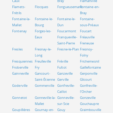
Caux
Bray
Flamanville
Flamets-
Flocques
Fongueusemare
Fontaine-en-
Frétils
Bray
Fontaine-la-
Fontaine-le-
Fontaine-le-
Fontaine-
Mallet
Bourg
Dun
sous-Préaux
Fontenay
Forges-les-
Foucarmont
Foucart
Eaux
Franqueville-
Fréauville
Saint-Pierre
Freneuse
Fresles
Fresnay-le-
Fresne-le-Plan
Fresnoy-
Long
Folny
Fresquiennes
Freulleville
Fréville
Frichemesnil
Froberville
Fry
Fultot
Gaillefontaine
Gainneville
Gancourt-
Ganzeville
Gerponville
Saint-Étienne
Gerville
Glicourt
Goderville
Gommerville
Gonfreville-
Gonfreville-
Caillot
l'Orcher
Gonnetot
Gonneville-la-
Gonneville-
Gonzeville
Mallet
sur-Scie
Gouchaupre
Goupillières
Gournay-en-
Gouy
Graimbouville