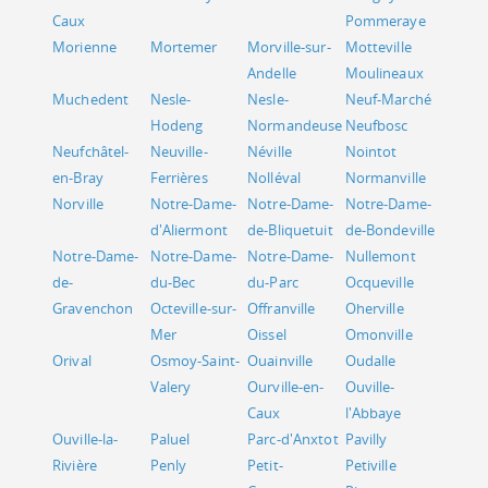
Caux
Pommeraye
Morienne
Mortemer
Morville-sur-
Motteville
Andelle
Moulineaux
Muchedent
Nesle-
Nesle-
Neuf-Marché
Hodeng
Normandeuse
Neufbosc
Neufchâtel-
Neuville-
Néville
Nointot
en-Bray
Ferrières
Nolléval
Normanville
Norville
Notre-Dame-
Notre-Dame-
Notre-Dame-
d'Aliermont
de-Bliquetuit
de-Bondeville
Notre-Dame-
Notre-Dame-
Notre-Dame-
Nullemont
de-
du-Bec
du-Parc
Ocqueville
Gravenchon
Octeville-sur-
Offranville
Oherville
Mer
Oissel
Omonville
Orival
Osmoy-Saint-
Ouainville
Oudalle
Valery
Ourville-en-
Ouville-
Caux
l'Abbaye
Ouville-la-
Paluel
Parc-d'Anxtot
Pavilly
Rivière
Penly
Petit-
Petiville