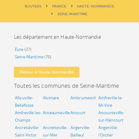
BUUYERS
FRANCE
HAUTE-NORMANDIE
SEINE-MARITIME
Les département en Haute-Normandie
Eure
(27)
Seine-Maritime
(76)
Retour à Haute-Normandie
Toutes les communes de Seine-Maritime
Allouville-
Alvimare
Ambrumesnil
Amfreville-la-
Bellefosse
Mi-Voie
Amfreville-les-
Anceaumeville
Ancourt
Ancourteville-
Champs
sur-Héricourt
Ancretiéville-
Ancretteville-
Angerville-
Angerville-
Saint-Victor
sur-Mer
Bailleul
l'Orcher