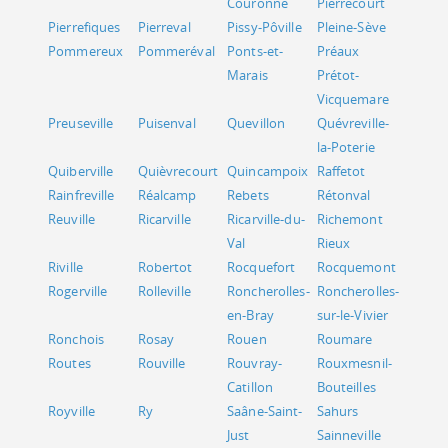
Couronne
Pierrecourt
Pierrefiques
Pierreval
Pissy-Pôville
Pleine-Sève
Pommereux
Pommeréval
Ponts-et-
Préaux
Marais
Prétot-
Vicquemare
Preuseville
Puisenval
Quevillon
Quévreville-
la-Poterie
Quiberville
Quièvrecourt
Quincampoix
Raffetot
Rainfreville
Réalcamp
Rebets
Rétonval
Reuville
Ricarville
Ricarville-du-
Richemont
Val
Rieux
Riville
Robertot
Rocquefort
Rocquemont
Rogerville
Rolleville
Roncherolles-
Roncherolles-
en-Bray
sur-le-Vivier
Ronchois
Rosay
Rouen
Roumare
Routes
Rouville
Rouvray-
Rouxmesnil-
Catillon
Bouteilles
Royville
Ry
Saâne-Saint-
Sahurs
Just
Sainneville