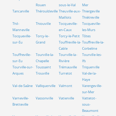
Rouen
sous-le-Val
Mer
Tancarville
Thérouldeville
Theuville-aux-
Thiergeville
Maillots
Thiétreville
Thil-
Thiouville
Tocqueville-
Tocqueville-
Manneville
en-Caux
les-Murs
Tocqueville-
Torcy-le-
Torcy-le-Petit
Tôtes
sur-Eu
Grand
Touffreville-la-
Touffreville-la-
Cable
Corbeline
Touffreville-
Tourville-la-
Tourville-la-
Tourville-les-
sur-Eu
Chapelle
Rivière
Ifs
Tourville-sur-
Toussaint
Trémauville
Triquerville
Arques
Trouville
Turretot
Val-de-la-
Haye
Val-de-Saâne
Valliquerville
Valmont
Varengeville-
sur-Mer
Varneville-
Vassonville
Vatierville
Vattetot-
Bretteville
sous-
Beaumont