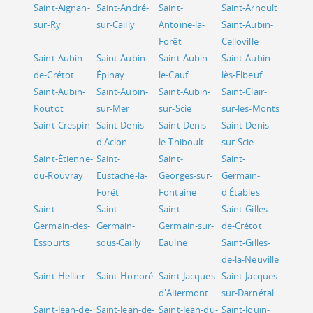
Saint-Aignan-
Saint-André-
Saint-
Saint-Arnoult
sur-Ry
sur-Cailly
Antoine-la-
Saint-Aubin-
Forêt
Celloville
Saint-Aubin-
Saint-Aubin-
Saint-Aubin-
Saint-Aubin-
de-Crétot
Épinay
le-Cauf
lès-Elbeuf
Saint-Aubin-
Saint-Aubin-
Saint-Aubin-
Saint-Clair-
Routot
sur-Mer
sur-Scie
sur-les-Monts
Saint-Crespin
Saint-Denis-
Saint-Denis-
Saint-Denis-
d'Aclon
le-Thiboult
sur-Scie
Saint-Étienne-
Saint-
Saint-
Saint-
du-Rouvray
Eustache-la-
Georges-sur-
Germain-
Forêt
Fontaine
d'Étables
Saint-
Saint-
Saint-
Saint-Gilles-
Germain-des-
Germain-
Germain-sur-
de-Crétot
Essourts
sous-Cailly
Eaulne
Saint-Gilles-
de-la-Neuville
Saint-Hellier
Saint-Honoré
Saint-Jacques-
Saint-Jacques-
d'Aliermont
sur-Darnétal
Saint-Jean-de-
Saint-Jean-de-
Saint-Jean-du-
Saint-Jouin-