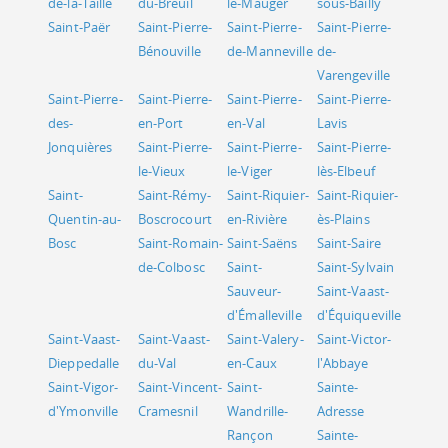
de-la-Taille
du-Breuil
le-Mauger
sous-Bailly
Saint-Paër
Saint-Pierre-
Saint-Pierre-
Saint-Pierre-
Bénouville
de-Manneville
de-
Varengeville
Saint-Pierre-
Saint-Pierre-
Saint-Pierre-
Saint-Pierre-
des-
en-Port
en-Val
Lavis
Jonquières
Saint-Pierre-
Saint-Pierre-
Saint-Pierre-
le-Vieux
le-Viger
lès-Elbeuf
Saint-
Saint-Rémy-
Saint-Riquier-
Saint-Riquier-
Quentin-au-
Boscrocourt
en-Rivière
ès-Plains
Bosc
Saint-Romain-
Saint-Saëns
Saint-Saire
de-Colbosc
Saint-
Saint-Sylvain
Sauveur-
Saint-Vaast-
d'Émalleville
d'Équiqueville
Saint-Vaast-
Saint-Vaast-
Saint-Valery-
Saint-Victor-
Dieppedalle
du-Val
en-Caux
l'Abbaye
Saint-Vigor-
Saint-Vincent-
Saint-
Sainte-
d'Ymonville
Cramesnil
Wandrille-
Adresse
Rançon
Sainte-