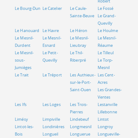
Robert
Le Bourg-Dun
Le Catelier
Le Caule-
Le Fossé
Sainte-Beuve
Le Grand-
Quevilly
Le Hanouard
Le Havre
Le Héron
Le Houlme
Le Mesnil-
Le Mesnil-
Le Mesnil-
Le Mesnil-
Durdent
Esnard
Lieubray
Réaume
Le Mesnil-
Le Petit-
Le Thil-
Le Tilleul
sous-
Quevilly
Riberpré
Le Torp-
Jumièges
Mesnil
Le Trait
Le Tréport
Les Authieux-
Les Cent-
sur-le-Port-
Acres
Saint-Ouen
Les Grandes-
Ventes
Les Ifs
Les Loges
Les Trois-
Lestanville
Pierres
Lillebonne
Limésy
Limpiville
Lindebeuf
Lintot
Lintot-les-
Londinières
Longmesnil
Longroy
Bois
Longueil
Longuerue
Longueville-