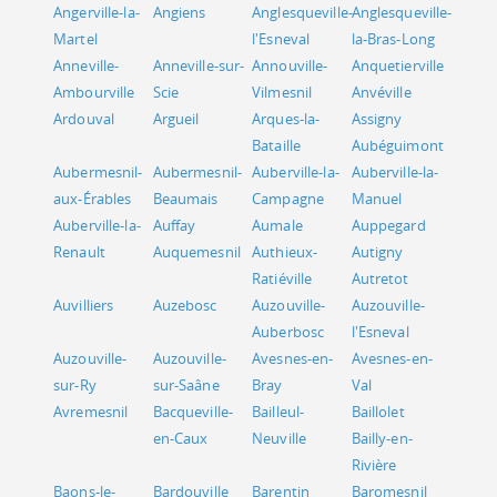
Angerville-la-
Angiens
Anglesqueville-
Anglesqueville-
Martel
l'Esneval
la-Bras-Long
Anneville-
Anneville-sur-
Annouville-
Anquetierville
Ambourville
Scie
Vilmesnil
Anvéville
Ardouval
Argueil
Arques-la-
Assigny
Bataille
Aubéguimont
Aubermesnil-
Aubermesnil-
Auberville-la-
Auberville-la-
aux-Érables
Beaumais
Campagne
Manuel
Auberville-la-
Auffay
Aumale
Auppegard
Renault
Auquemesnil
Authieux-
Autigny
Ratiéville
Autretot
Auvilliers
Auzebosc
Auzouville-
Auzouville-
Auberbosc
l'Esneval
Auzouville-
Auzouville-
Avesnes-en-
Avesnes-en-
sur-Ry
sur-Saâne
Bray
Val
Avremesnil
Bacqueville-
Bailleul-
Baillolet
en-Caux
Neuville
Bailly-en-
Rivière
Baons-le-
Bardouville
Barentin
Baromesnil