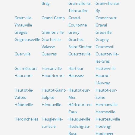
Bray
Grainville-la-
Grainville-sur-
Teinturière
Ry
Grainville-
Grand-Camp
Grand-
Grandcourt
Ymauville
Couronne
Graval
Grèges
Grémonville
Greny
Greuville
Grigneuseville
Gruchet-le-
Gruchet-
Grugny
Valasse
Saint-Siméon
Grumesnil
Guerville
Gueures
Gueutteville
Gueutteville-
les-Grès
Guilmécourt
Harcanville
Harfleur
Hattenville
Haucourt
Haudricourt
Haussez
Hautot-
l'Auvray
Hautot-le-
Hautot-Saint-
Hautot-sur-
Hautot-sur-
Vatois
Sulpice
Mer
Seine
Héberville
Hénouville
Héricourt-en-
Hermanville
Caux
Hermeville
Héronchelles
Heugleville-
Heuqueville
Heurteauville
sur-Scie
Hodeng-au-
Hodeng-
Bosc
Hodenger