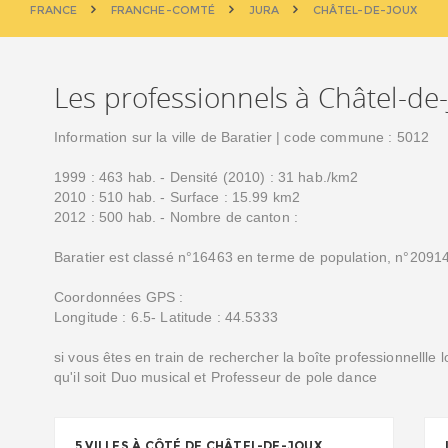
FRANCE
FRANCHE-COMTÉ
JURA
CHÂTEL-DE-JOUX
Les professionnels à Châtel-de
Information sur la ville de Baratier | code commune : 5012
1999 : 463 hab. - Densité (2010) : 31 hab./km2
2010 : 510 hab. - Surface : 15.99 km2
2012 : 500 hab. - Nombre de canton :
Baratier est classé n°16463 en terme de population, n°20914
Coordonnées GPS :
Longitude : 6.5- Latitude : 44.5333
si vous êtes en train de rechercher la boîte professionnellle 
qu'il soit Duo musical et Professeur de pole dance
5 VILLES À CÔTÉ DE CHÂTEL-DE-JOUX