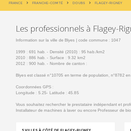
FRANCE
FRANCHE-COMTÉ
DOUBS
FLAGEY-RIGNEY
Les professionnels à Flagey-Ri
Information sur la ville de Blyes | code commune : 1047
1999 : 691 hab. - Densité (2010) : 95 hab./km2
2010 : 886 hab. - Surface : 9.32 km2
2012 : 900 hab. - Nombre de canton :
Blyes est classé n°10705 en terme de population, n°8782 en 
Coordonnées GPS :
Longitude : 5.25- Latitude : 45.85
Vous souhaitez rechercher le prestataire indépendant et prof
Installateur de machines à laver ou encore Professeur de bi
5 VILLES À CÔTÉ DE FLAGEY-RIGNEY