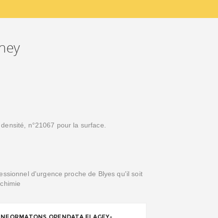
gney
densité, n°21067 pour la surface.
essionnel d'urgence proche de Blyes qu'il soit
ochimie
INFORMATONS OPENDATA FLAGEY-