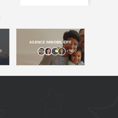
s
AGENCE IMMOBILIÈRE
9
+ 1497