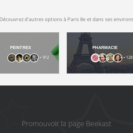
Découvrez d'autres options à Paris 8e et dans ses environ
PEINTRES
PHARMACIE
+ 912
+ 128
Promouvoir la page Beekast