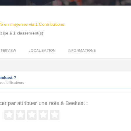
/5 en moyenne via 1 Contributions
icipe à 1 classement(s)
NTERVIEW
LOCALISATION
INFORMATIONS
eekast ?
s d'utilisateurs
 par attribuer une note à Beekast :