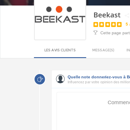
Beekast
5
Cette page part
LES AVIS CLIENTS
MESSAGE(S)
I
Quelle note donneriez-vous à B
Influencez par votre opinion des million
Commencer