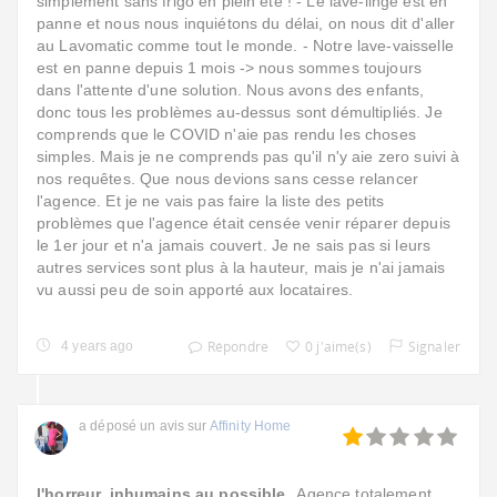
simplement sans frigo en plein été ! - Le lave-linge est en
panne et nous nous inquiétons du délai, on nous dit d'aller
au Lavomatic comme tout le monde. - Notre lave-vaisselle
est en panne depuis 1 mois -> nous sommes toujours
dans l'attente d'une solution. Nous avons des enfants,
donc tous les problèmes au-dessus sont démultipliés. Je
comprends que le COVID n'aie pas rendu les choses
simples. Mais je ne comprends pas qu'il n'y aie zero suivi à
nos requêtes. Que nous devions sans cesse relancer
l'agence. Et je ne vais pas faire la liste des petits
problèmes que l'agence était censée venir réparer depuis
le 1er jour et n'a jamais couvert. Je ne sais pas si leurs
autres services sont plus à la hauteur, mais je n'ai jamais
vu aussi peu de soin apporté aux locataires.
Répondre
0 j'aime(s)
Signaler
4 years ago
a déposé un avis sur
Affinity Home
l'horreur, inhumains au possible
Agence totalement