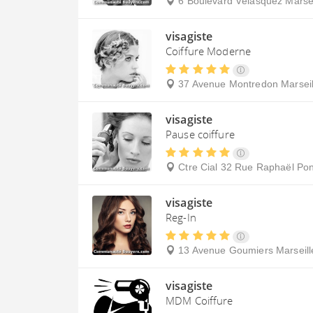
6 Boulevard Vélasquez
Marsei
visagiste
Coiffure Moderne
37 Avenue Montredon
Marseil
visagiste
Pause coiffure
Ctre Cial 32 Rue Raphaël Po
visagiste
Reg-In
13 Avenue Goumiers
Marseill
visagiste
MDM Coiffure