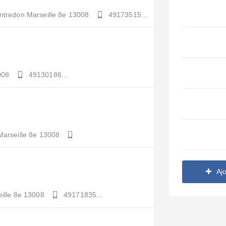
ntredon
Marseille 8e
13008
49173515...
008
49130186...
Marseille 8e
13008
Aj
ille 8e
13008
49171835...