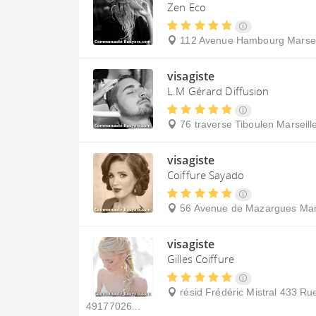
Zen Eco
112 Avenue Hambourg
Marsei
visagiste
L.M Gérard Diffusion
76 traverse Tiboulen
Marseill
visagiste
Coiffure Sayado
56 Avenue de Mazargues
Mar
visagiste
Gilles Coiffure
résid Frédéric Mistral 433 Ru
49177026...