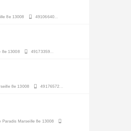
lle 8e
13008
49106640...
e 8e
13008
49173359...
seille 8e
13008
49176572...
e Paradis
Marseille 8e
13008