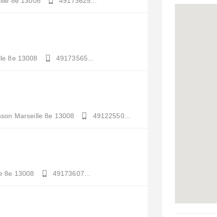
lle 8e
13008
49173625...
le 8e
13008
49173565...
nson
Marseille 8e
13008
49122550...
e 8e
13008
49173607...