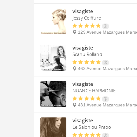
visagiste
Jessy Coiffure
129 Avenue Mazargues
Marse
visagiste
Scanu Rolland
463 Avenue Mazargues
Marse
visagiste
NUANCE HARMONIE
431 Avenue Mazargues
Marse
visagiste
Le Salon du Prado