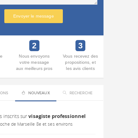
Envoyer le message
2
3
re
Nous envoyons
Vous recevez des
votre message
propositions, et
aux meilleurs pros
les avis clients
IONS
NOUVEAUX
RECHERCHE
s inscrits sur
visagiste professionnel
roche de Marseille 8e et ses environs