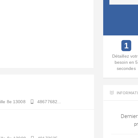
1
Détaillez vot
besoin en 5
secondes
INFORMAT
lle 8e
13008
48677682...
Dernier
p