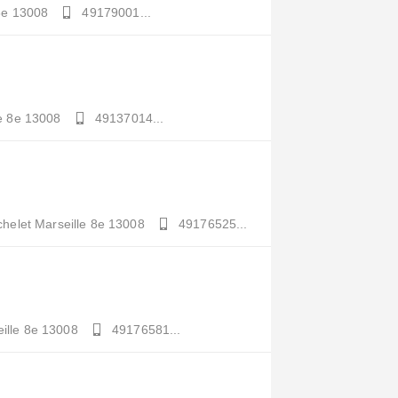
8e
13008
49179001...
e 8e
13008
49137014...
chelet
Marseille 8e
13008
49176525...
ille 8e
13008
49176581...