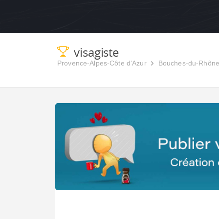
visagiste
Provence-Alpes-Côte d'Azur
Bouches-du-Rhôn