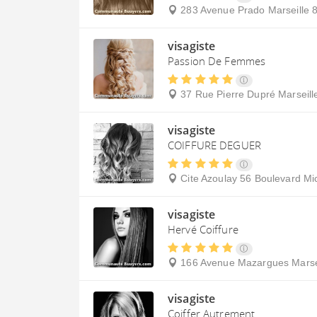
283 Avenue Prado
Marseille 
visagiste
Passion De Femmes
37 Rue Pierre Dupré
Marseill
visagiste
COIFFURE DEGUER
Cite Azoulay 56 Boulevard Mi
visagiste
Hervé Coiffure
166 Avenue Mazargues
Marse
visagiste
Coiffer Autrement