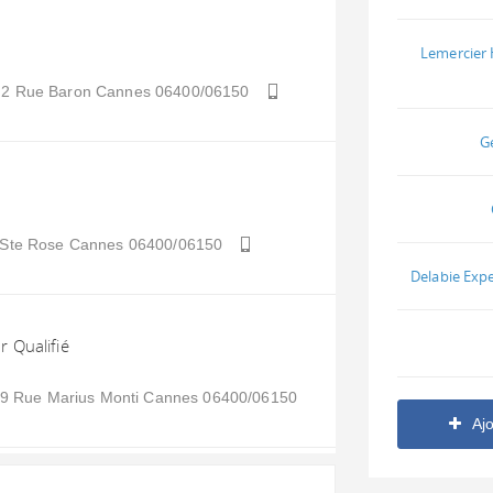
Lemercier H
e 2 Rue Baron
Cannes
06400/06150
G
 Ste Rose
Cannes
06400/06150
Delabie Expe
ur Qualifié
 Rue Marius Monti
Cannes
06400/06150
Aj