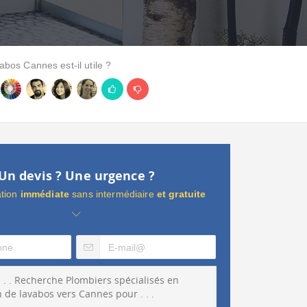
vabos Cannes est-il utile ?
Un devis ? Une urgence ?
ation
immédiate
sans intermédiaire
et gratuite