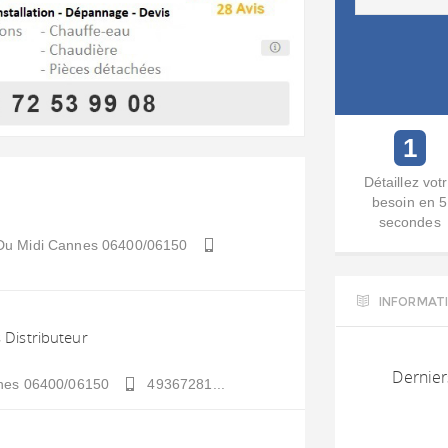
1
Détaillez vot
besoin en 5
secondes
Du Midi
Cannes
06400/06150
INFORMAT
 Distributeur
Dernier
nes
06400/06150
49367281...