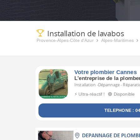
Installation de lavabos
Provence-Alpes-Côte d'Azur
Alpes-Maritimes
Votre plombier Cannes
L'entreprise de la plombe
Installation -Dépannage - Réparati
⚡ Ultra-réactif !
🟢 Disponible
TELEPHONE : 04 