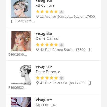
visagiste
AB Coiffure
11 Avenue Gambetta
Saujon
17600
54602275...
visagiste
Didier Coiffeur
42 Rue Carnot
Saujon
17600
54602836...
visagiste
Fevre Florence
47 Rue Thiers
Saujon
17600
54606982...
visagiste
MJ COIFFURE