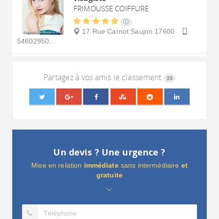
FRIMOUSSE COIFFURE
17 Rue Carnot
Saujon
17600
54602950...
Partagez à vos amis le classement
23
Un devis ? Une urgence ?
Mise en relation
immédiate
sans intermédiaire
et
gratuite