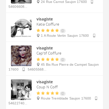
24 Rue Carnot
Saujon
17600
54606608...
visagiste
Katia Coiffure
1 A Route Vertin
Saujon
17600
visagiste
Cap'tif Coiffure
45 Bis Rue Pierre de Campet
Saujon
17600
54605568...
visagiste
Coup N Coiff
Route Tremblade
Saujon
17600
54622740...