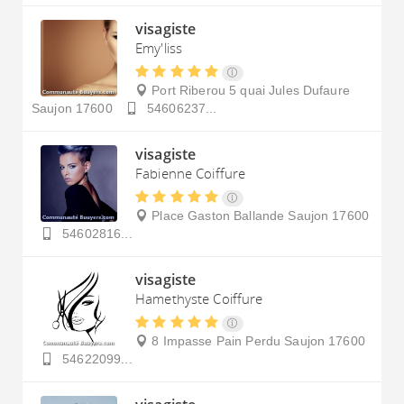
visagiste
Emy'liss
Port Riberou 5 quai Jules Dufaure
Saujon
17600
54606237...
visagiste
Fabienne Coiffure
Place Gaston Ballande
Saujon
17600
54602816...
visagiste
Hamethyste Coiffure
8 Impasse Pain Perdu
Saujon
17600
54622099...