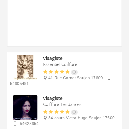
visagiste
Essentiel Coiffure
41 Rue Carnot
Saujon
17600
54605491...
visagiste
Coiffure Tendances
34 cours Victor Hugo
Saujon
17600
54623654...