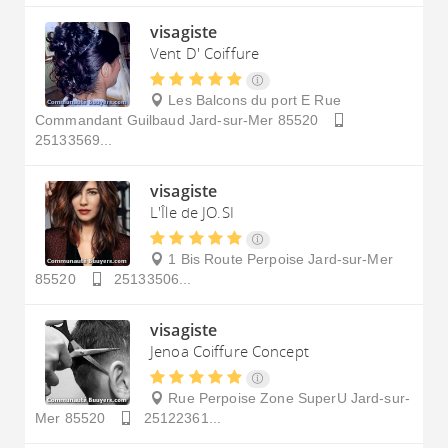
visagiste
Vent D' Coiffure
Les Balcons du port E Rue
Commandant Guilbaud
Jard-sur-Mer
85520
25133569...
visagiste
L'Île de JO.SI
1 Bis Route Perpoise
Jard-sur-Mer
85520
25133506...
visagiste
Jenoa Coiffure Concept
Rue Perpoise Zone SuperU
Jard-sur-
Mer
85520
25122361...