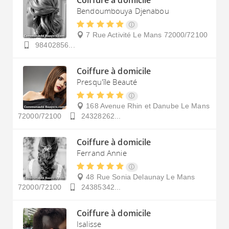
Coiffure à domicile
Bendoumbouya Djenabou
7 Rue Activité
Le Mans
72000/72100
98402856...
Coiffure à domicile
Presqu'île Beauté
168 Avenue Rhin et Danube
Le Mans
72000/72100
24328262...
Coiffure à domicile
Ferrand Annie
48 Rue Sonia Delaunay
Le Mans
72000/72100
24385342...
Coiffure à domicile
Isalisse