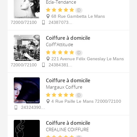
Ecla-Tendance
68 Rue Gambetta
Le Mans
72000/72100
24387073...
Coiffure à domicile
Coiff'Attitude
221 Avenue Félix Geneslay
Le Mans
72000/72100
24384381...
Coiffure à domicile
Margaux Coiffure
4 Rue Paille
Le Mans
72000/72100
24324390...
Coiffure à domicile
CREALINE COIFFURE