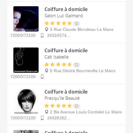
Coiffure à domicile
Salon Luc Galmard
3 Rue Claude Blondeau
Le Mans
72000/72100
24324574...
Coiffure à domicile
Calt Isabelle
5 Rue Désiré Bourneville
Le Mans
72000/72100
Coiffure à domicile
Presqu'ile Beauté
2 Bis Avenue Louis Cordelet
Le Mans
72000/72100
24328262...