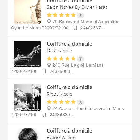
Coiffure à domicile
Salon Novea By Olivier Karat
70 Boulevard Marie et Alexandre
Oyon
Le Mans
72000/72100
24402367...
Coiffure à domicile
Daize Annie
240 Rue Laigné
Le Mans
72000/72100
24375008...
Coiffure à domicile
Ribot Nicole
24 Avenue Henri Lefeuvre
Le Mans
72000/72100
24384339...
Coiffure à domicile
Eveno Valérie