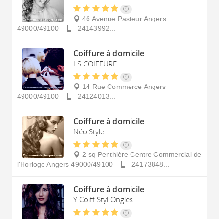
46 Avenue Pasteur
Angers
49000/49100
24143992...
Coiffure à domicile
LS COIFFURE
14 Rue Commerce
Angers
49000/49100
24124013...
Coiffure à domicile
Néo'Style
2 sq Penthière Centre Commercial de
l'Horloge
Angers
49000/49100
24173848...
Coiffure à domicile
Y Coiff Styl Ongles