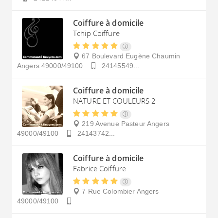
Coiffure à domicile
Tchip Coiffure
67 Boulevard Eugène Chaumin
Angers
49000/49100
24145549...
Coiffure à domicile
NATURE ET COULEURS 2
219 Avenue Pasteur
Angers
49000/49100
24143742...
Coiffure à domicile
Fabrice Coiffure
7 Rue Colombier
Angers
49000/49100