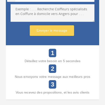
Envoyer le message
1
Détaillez votre besoin en 5 secondes
2
Nous envoyons votre message aux meilleurs pros
3
Vous recevez des propositions, et les avis clients