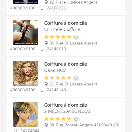
22 Place Justices
Angers
49000/49100
24168221...
Coiffure à domicile
Christelle Coiffure
36 Rue St Lazare
Angers
49000/49100
24148013...
Coiffure à domicile
David HCM
51 Rue St Lazare
Angers
49000/49100
24148143...
Coiffure à domicile
2 MECHES AVEC NOUS
38 Rue Boreau
Angers
49000/49100
24124044...