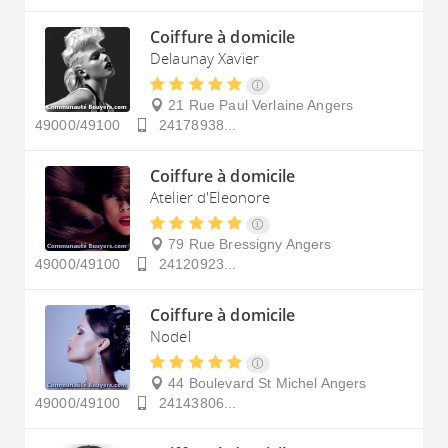
Coiffure à domicile
Delaunay Xavier
21 Rue Paul Verlaine
Angers
49000/49100
24178938...
Coiffure à domicile
Atelier d'Eleonore
79 Rue Bressigny
Angers
49000/49100
24120923...
Coiffure à domicile
Nodel
44 Boulevard St Michel
Angers
49000/49100
24143806...