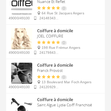
Nuance Et Reflet
64 Rue St Jacques
Angers
49000/49100
24148343...
Coiffure à domicile
JOEL COIFFURE
198 Rue Frémur
Angers
49000/49100
24179843...
Coiffure à domicile
Franck Provost
13 Boulevard Mar Foch
Angers
49000/49100
24120929...
Coiffure à domicile
Saint Algue Lydia Coiff Franchisé