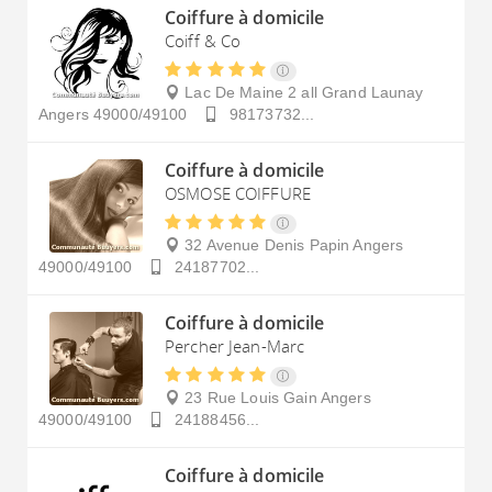
Coiffure à domicile
Coiff & Co
Lac De Maine 2 all Grand Launay
Angers
49000/49100
98173732...
Coiffure à domicile
OSMOSE COIFFURE
32 Avenue Denis Papin
Angers
49000/49100
24187702...
Coiffure à domicile
Percher Jean-Marc
23 Rue Louis Gain
Angers
49000/49100
24188456...
Coiffure à domicile