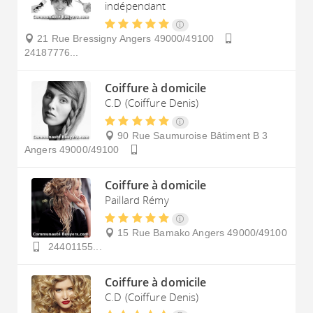
indépendant
21 Rue Bressigny
Angers
49000/49100
24187776...
Coiffure à domicile
C.D (Coiffure Denis)
90 Rue Saumuroise Bâtiment B 3
Angers
49000/49100
Coiffure à domicile
Paillard Rémy
15 Rue Bamako
Angers
49000/49100
24401155...
Coiffure à domicile
C.D (Coiffure Denis)