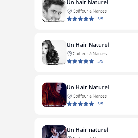
Un hair Naturel
Coiffeur à Nantes
5/5
Un Hair Naturel
Coiffeur à Nantes
5/5
Un Hair Naturel
Coiffeur à Nantes
5/5
Un Hair naturel