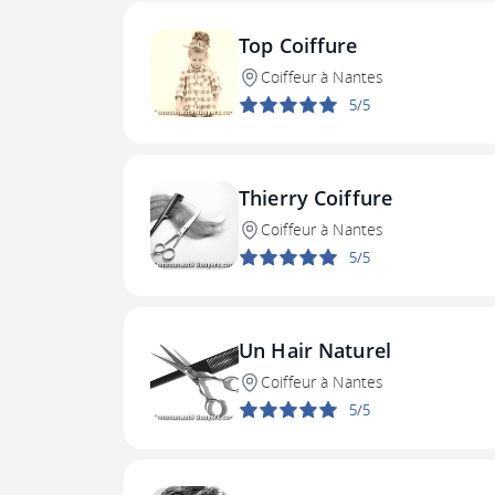
Top Coiffure
Coiffeur à Nantes
5/5
Thierry Coiffure
Coiffeur à Nantes
5/5
Un Hair Naturel
Coiffeur à Nantes
5/5