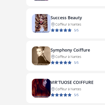
Success Beauty
Coiffeur à Nantes
5/5
Symphony Coiffure
Coiffeur à Nantes
5/5
VIR'TUOSE COIFFURE
Coiffeur à Nantes
5/5