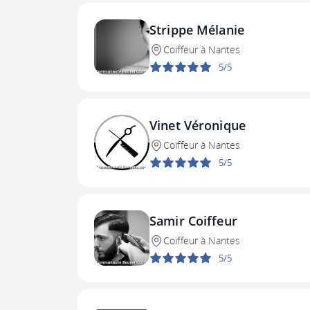
Strippe Mélanie
Coiffeur à Nantes
5/5
Vinet Véronique
Coiffeur à Nantes
5/5
Samir Coiffeur
Coiffeur à Nantes
5/5