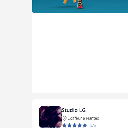
Studio LG
Coiffeur à Nantes
5/5