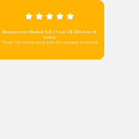
Buuyers est évalué 4.8 / 5 sur 18 234 avis et
votes
*Tous les votes sont pris en compte à minuit
!