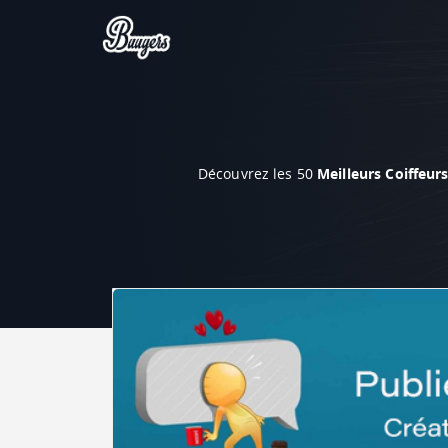
Découvrez les 50
Meilleurs Coiffeur