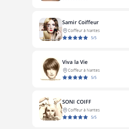
Samir Coiffeur
Coiffeur à Nantes
5/5
Viva la Vie
Coiffeur à Nantes
5/5
SONI COIFF
Coiffeur à Nantes
5/5