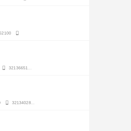
62100
32136651...
0
32134028...