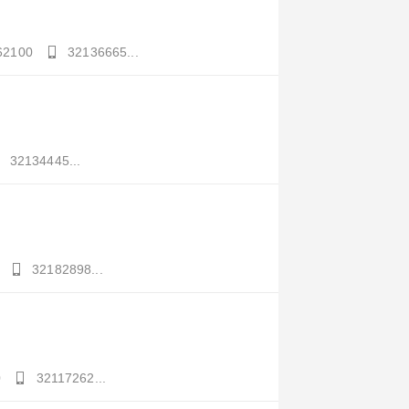
62100
32136665...
32134445...
32182898...
0
32117262...