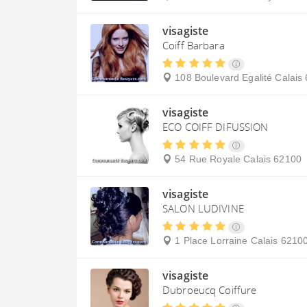
visagiste
Coiff Barbara
108 Boulevard Egalité
Calais
visagiste
ECO COIFF DIFUSSION
54 Rue Royale
Calais
62100
visagiste
SALON LUDIVINE
1 Place Lorraine
Calais
6210
visagiste
Dubroeucq Coiffure