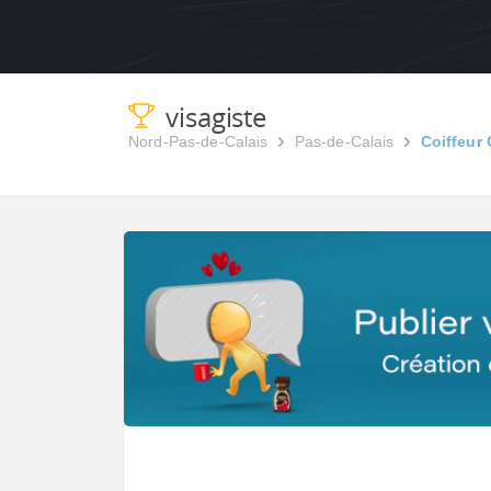
visagiste
Nord-Pas-de-Calais
Pas-de-Calais
Coiffeur 