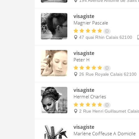
194 Avenue Antoine de Saint
visagiste
Magnier Pascale
47 quai Rhin
Calais
62100
visagiste
Peter H
26 Rue Royale
Calais
62100
visagiste
Hermel Charles
2 Rue Henri Guillaumet
Calai
visagiste
Marlène Coiffeuse A Domicile