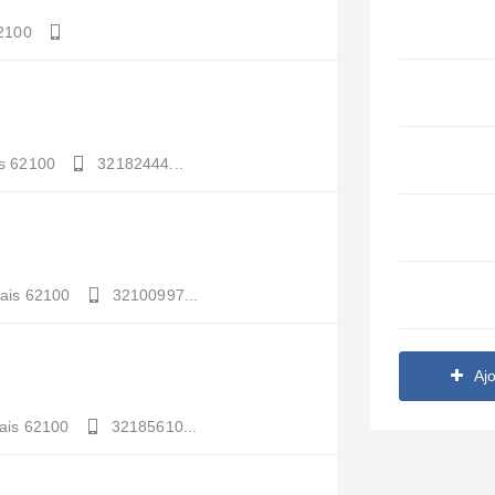
2100
s
62100
32182444...
ais
62100
32100997...
Aj
ais
62100
32185610...