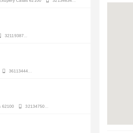
 Exupéry
Calais
62100
32134634...
32119387...
36113444...
s
62100
32134750...