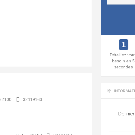
1
Détaillez vot
besoin en 5
secondes
INFORMAT
62100
32119163...
Dernier