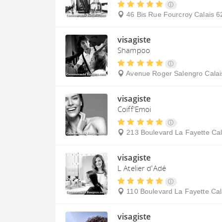
46 Bis Rue Fourcroy
Calais
6
visagiste
Shampoo
Avenue Roger Salengro
Calai
visagiste
Coiff'Emoi
213 Boulevard La Fayette
Cal
visagiste
L Atelier d'Adé
110 Boulevard La Fayette
Cal
visagiste