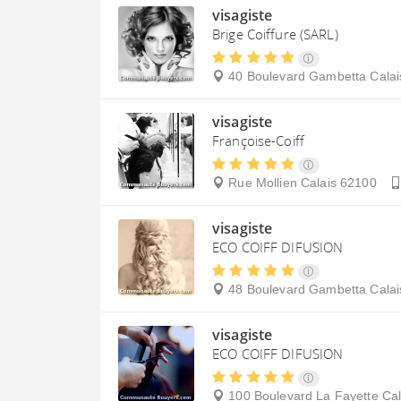
visagiste
Brige Coiffure (SARL)
40 Boulevard Gambetta
Calai
visagiste
Françoise-Coiff
Rue Mollien
Calais
62100
visagiste
ECO COIFF DIFUSION
48 Boulevard Gambetta
Calai
visagiste
ECO COIFF DIFUSION
100 Boulevard La Fayette
Cal