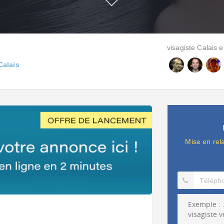
visagiste Calais es
Calais
Mise en rel