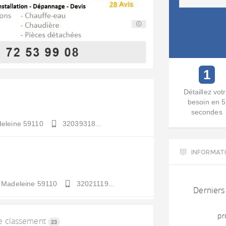
1
Détaillez vot
besoin en 5
secondes
eleine
59110
32039318...
INFORMAT
 Madeleine
59110
32021119...
Derniers 
pr
le classement
23