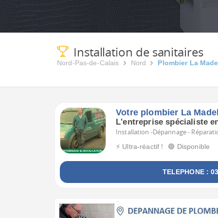
Installation de sanitaires
Nord-Pas-de-Calais
Nord
Plombier La Made
Votre plombier La Made
L'entreprise spécialiste 
Installation -Dépannage - Réparati
⚡ Ultra-réactif !
🟢 Disponible
TELEPHONE : 03 