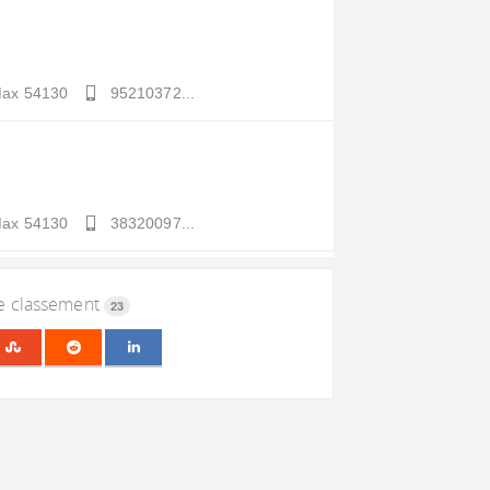
Max
54130
95210372...
Max
54130
38320097...
le classement
23