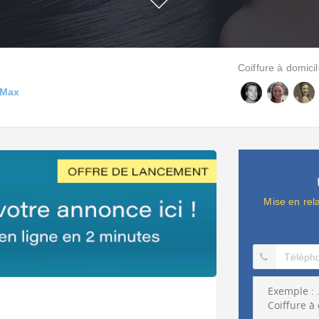
Coiffure à domicil
-Max
Mise en rel