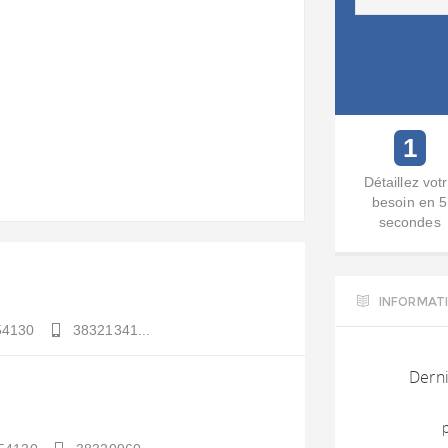
1
Détaillez vot
besoin en 5
secondes
INFORMAT
54130
38321341...
Derni