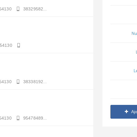
54130
38329582...
Nu
54130
L
54130
38338192...
Aj
54130
95478489...