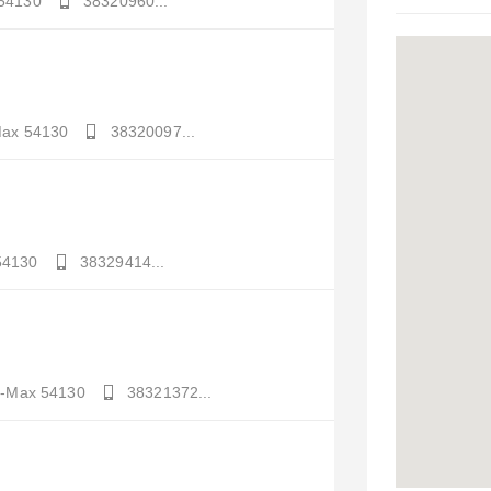
54130
38320960...
Max
54130
38320097...
54130
38329414...
t-Max
54130
38321372...