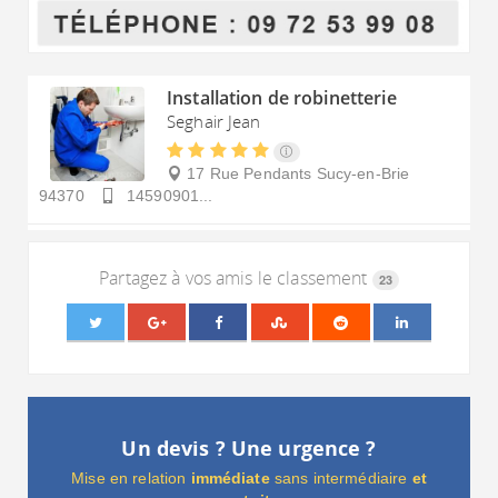
Installation de robinetterie
Seghair Jean
17 Rue Pendants
Sucy-en-Brie
94370
14590901...
Partagez à vos amis le classement
23
Un devis ? Une urgence ?
Mise en relation
immédiate
sans intermédiaire
et