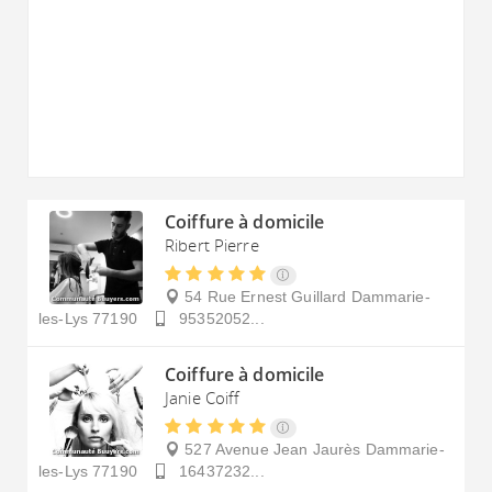
Coiffure à domicile
Ribert Pierre
54 Rue Ernest Guillard
Dammarie-
les-Lys
77190
95352052...
Coiffure à domicile
Janie Coiff
527 Avenue Jean Jaurès
Dammarie-
les-Lys
77190
16437232...