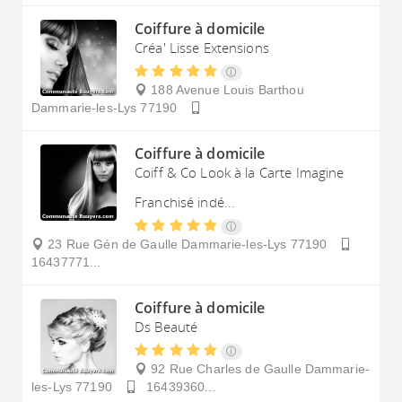
Coiffure à domicile
Créa' Lisse Extensions
188 Avenue Louis Barthou
Dammarie-les-Lys
77190
Coiffure à domicile
Coiff & Co Look à la Carte Imagine
Franchisé indé...
23 Rue Gén de Gaulle
Dammarie-les-Lys
77190
16437771...
Coiffure à domicile
Ds Beauté
92 Rue Charles de Gaulle
Dammarie-
les-Lys
77190
16439360...