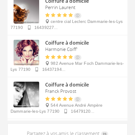
Coiffure à domicile
Perrin Laurent
centre cial Leclerc
Dammarie-les-Lys
77190
16439227...
Coiffure à domicile
Harmonie Coiff'
982 Avenue Mar Foch
Dammarie-les-
Lys
77190
16437194...
Coiffure à domicile
Franck Provost
544 Avenue André Ampère
Dammarie-les-Lys
77190
16479120...
Partagez à vos amis le classement
23