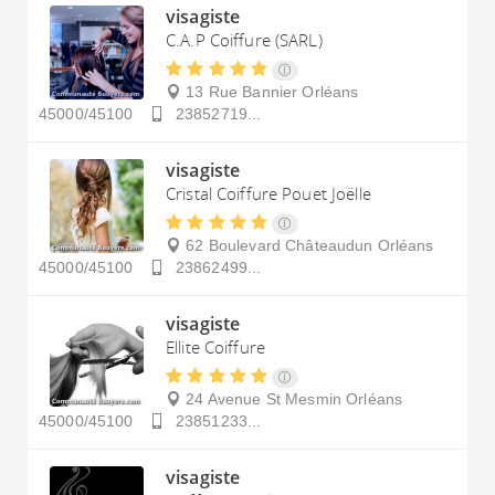
visagiste
C.A.P Coiffure (SARL)
13 Rue Bannier
Orléans
45000/45100
23852719...
visagiste
Cristal Coiffure Pouet Joëlle
62 Boulevard Châteaudun
Orléans
45000/45100
23862499...
visagiste
Ellite Coiffure
24 Avenue St Mesmin
Orléans
45000/45100
23851233...
visagiste