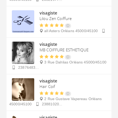
visagiste
Lilou Zen Coiffure
all Asters
Orléans
45000/45100
visagiste
MB COIFFURE ESTHETIQUE
3 Rue Dahlias
Orléans
45000/45100
23876483...
visagiste
Hair Coif
2 Rue Gustave Vapereau
Orléans
45000/45100
23881020...
visagiste