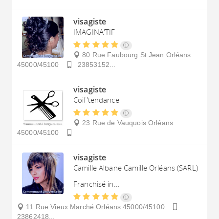
visagiste
IMAGINA'TIF
80 Rue Faubourg St Jean
Orléans
45000/45100
23853152...
visagiste
Coif'tendance
23 Rue de Vauquois
Orléans
45000/45100
visagiste
Camille Albane Camille Orléans (SARL)
Franchisé in...
11 Rue Vieux Marché
Orléans
45000/45100
23862418...