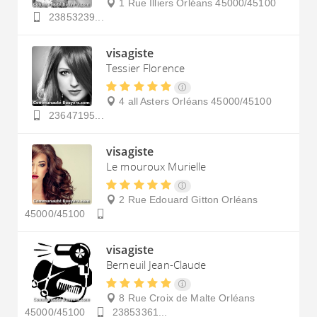
1 Rue Illiers
Orléans
45000/45100
23853239...
visagiste
Tessier Florence
4 all Asters
Orléans
45000/45100
23647195...
visagiste
Le mouroux Murielle
2 Rue Edouard Gitton
Orléans
45000/45100
visagiste
Berneuil Jean-Claude
8 Rue Croix de Malte
Orléans
45000/45100
23853361...