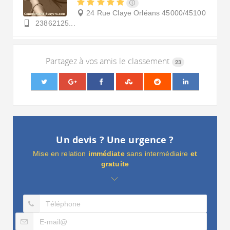
24 Rue Claye
Orléans
45000/45100
23862125...
Partagez à vos amis le classement
23
Un devis ? Une urgence ?
Mise en relation
immédiate
sans intermédiaire
et
gratuite