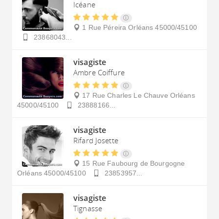
Icéane
1 Rue Péreira
Orléans
45000/45100
23868043...
visagiste
Ambre Coiffure
17 Rue Charles Le Chauve
Orléans
45000/45100
23888166...
visagiste
Rifard Josette
15 Rue Faubourg de Bourgogne
Orléans
45000/45100
23853957...
visagiste
Tignasse