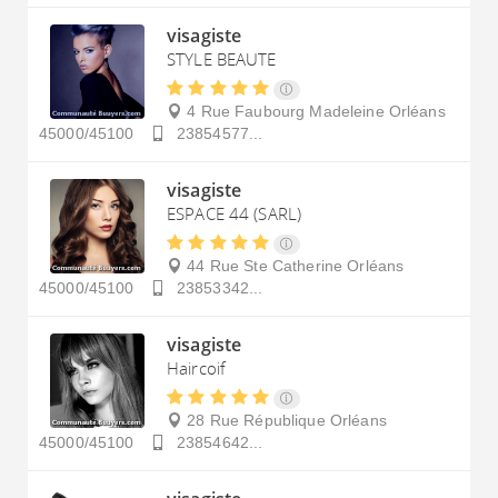
visagiste
STYLE BEAUTE
4 Rue Faubourg Madeleine
Orléans
45000/45100
23854577...
visagiste
ESPACE 44 (SARL)
44 Rue Ste Catherine
Orléans
45000/45100
23853342...
visagiste
Haircoif
28 Rue République
Orléans
45000/45100
23854642...