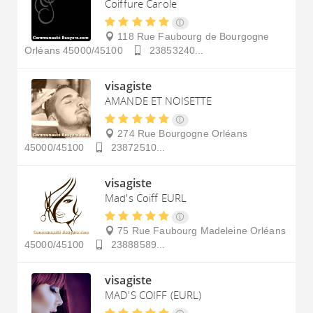
Coiffure Carole
118 Rue Faubourg de Bourgogne
Orléans
45000/45100
23853240...
visagiste
AMANDE ET NOISETTE
274 Rue Bourgogne
Orléans
45000/45100
23872510...
visagiste
Mad's Coiff EURL
75 Rue Faubourg Madeleine
Orléans
45000/45100
23888589...
visagiste
MAD'S COIFF (EURL)