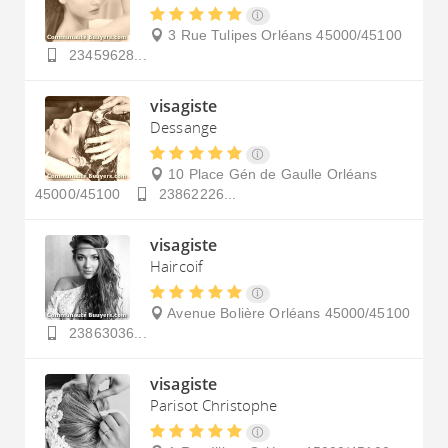
3 Rue Tulipes
Orléans
45000/45100
23459628...
visagiste
Dessange
10 Place Gén de Gaulle
Orléans
45000/45100
23862226...
visagiste
Haircoif
Avenue Bolière
Orléans
45000/45100
23863036...
visagiste
Parisot Christophe