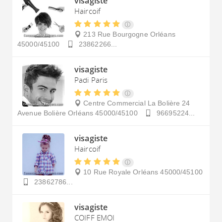
visagiste
Haircoif
213 Rue Bourgogne
Orléans
45000/45100
23862266...
visagiste
Padi Paris
Centre Commercial La Bolière 24
Avenue Bolière
Orléans
45000/45100
96695224...
visagiste
Haircoif
10 Rue Royale
Orléans
45000/45100
23862786...
visagiste
COIFF EMOI