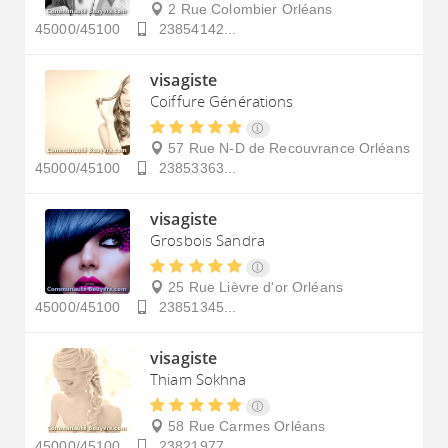
2 Rue Colombier
Orléans
45000/45100
23854142...
visagiste
Coiffure Générations
57 Rue N-D de Recouvrance
Orléans
45000/45100
23853363...
visagiste
Grosbois Sandra
25 Rue Lièvre d'or
Orléans
45000/45100
23851345...
visagiste
Thiam Sokhna
58 Rue Carmes
Orléans
45000/45100
23821977...