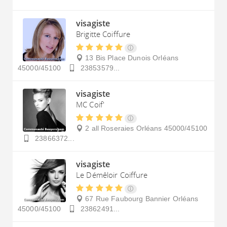
visagiste
Brigitte Coiffure
13 Bis Place Dunois
Orléans
45000/45100
23853579...
visagiste
MC Coif'
2 all Roseraies
Orléans
45000/45100
23866372...
visagiste
Le Démêloir Coiffure
67 Rue Faubourg Bannier
Orléans
45000/45100
23862491...