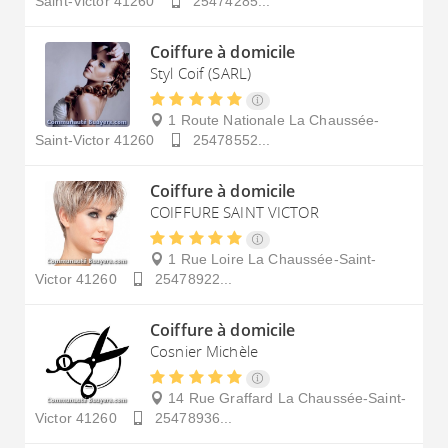
Saint-Victor
41260
25474285...
Coiffure à domicile
Styl Coif (SARL)
1 Route Nationale
La Chaussée-
Saint-Victor
41260
25478552...
Coiffure à domicile
COIFFURE SAINT VICTOR
1 Rue Loire
La Chaussée-Saint-
Victor
41260
25478922...
Coiffure à domicile
Cosnier Michèle
14 Rue Graffard
La Chaussée-Saint-
Victor
41260
25478936...