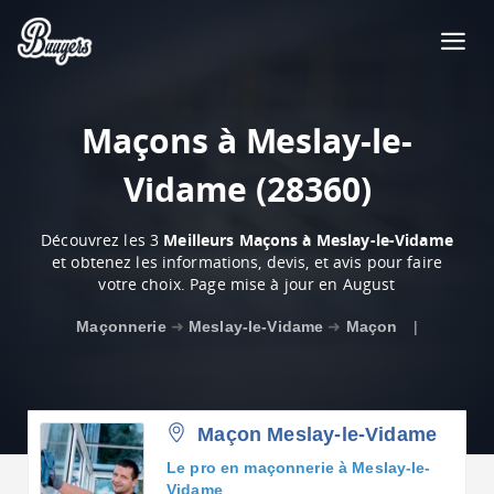
Maçons à Meslay-le-
Vidame (28360)
Découvrez les 3
Meilleurs Maçons à Meslay-le-Vidame
et obtenez les informations, devis, et avis pour faire
votre choix. Page mise à jour en August
Maçonnerie
➜
Meslay-le-Vidame
➜
Maçon
|
Maçon Meslay-le-Vidame
Le pro en maçonnerie à Meslay-le-
Vidame