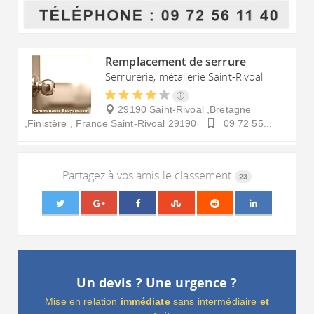
Remplacement de serrure
Serrurerie, métallerie Saint-Rivoal
29190 Saint-Rivoal ,Bretagne
,Finistère , France
Saint-Rivoal
29190
09 72 55...
Partagez à vos amis le classement
23
Un devis ? Une urgence ?
Mise en relation
immédiate
sans intermédiaire
et