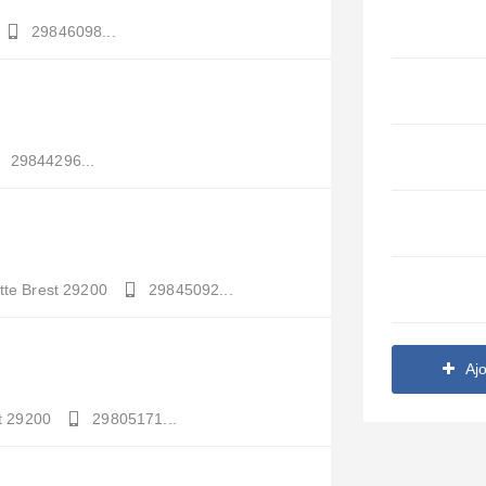
29846098...
29844296...
tte
Brest
29200
29845092...
Aj
t
29200
29805171...