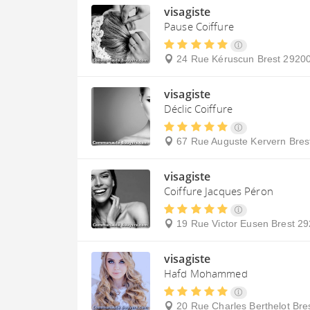
visagiste
Pause Coiffure
24 Rue Kéruscun
Brest
2920
visagiste
Déclic Coiffure
67 Rue Auguste Kervern
Bres
visagiste
Coiffure Jacques Péron
19 Rue Victor Eusen
Brest
29
visagiste
Hafd Mohammed
20 Rue Charles Berthelot
Bre