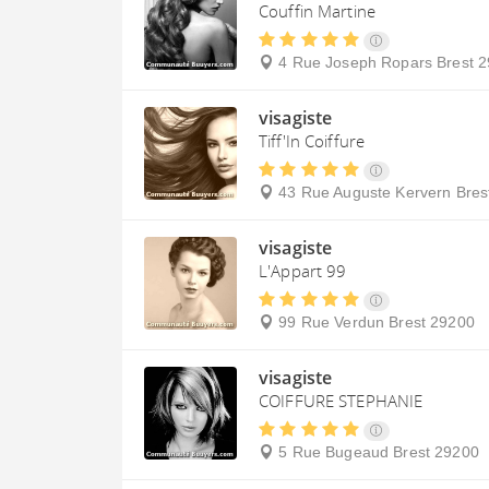
Couffin Martine
4 Rue Joseph Ropars
Brest
2
visagiste
Tiff'In Coiffure
43 Rue Auguste Kervern
Bres
visagiste
L'Appart 99
99 Rue Verdun
Brest
29200
visagiste
COIFFURE STEPHANIE
5 Rue Bugeaud
Brest
29200