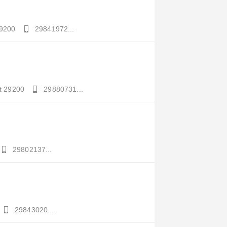
9200
29841972...
t
29200
29880731...
29802137...
29843020...