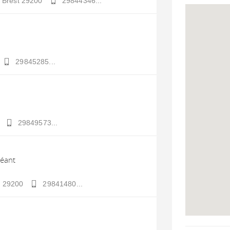
Brest
29200
29844346...
29845285...
29849573...
Géant
t
29200
29841480...