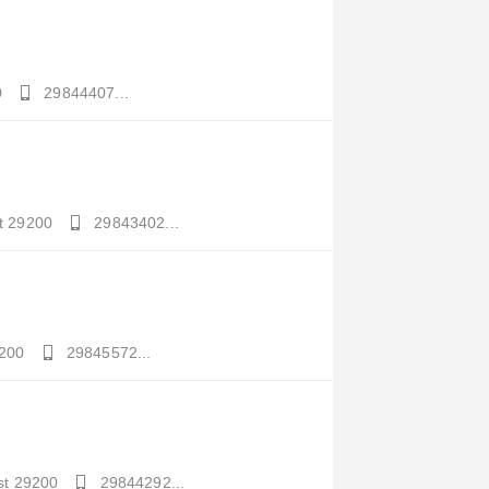
0
29844407...
t
29200
29843402...
200
29845572...
st
29200
29844292...