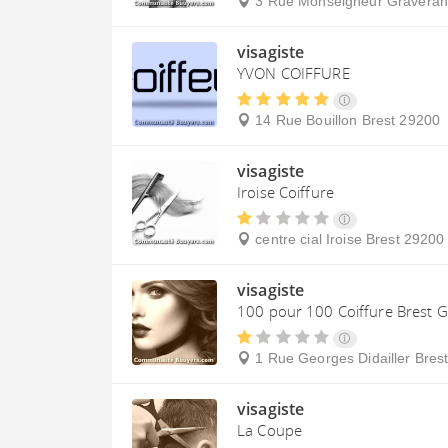
3 Rue Monseigneur Graveran
visagiste
YVON COIFFURE
14 Rue Bouillon
Brest
29200
visagiste
Iroise Coiffure
centre cial Iroise
Brest
29200
visagiste
100 pour 100 Coiffure Brest 
1 Rue Georges Didailler
Bres
visagiste
La Coupe