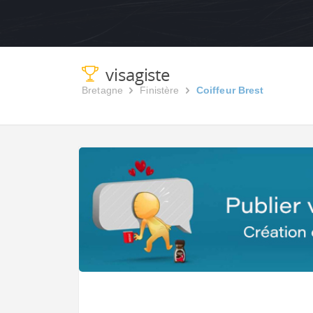
visagiste
Bretagne
Finistère
Coiffeur Brest