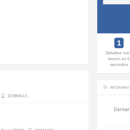
1
Détaillez vot
besoin en 5
secondes
INFORMAT
02984513...
Dernier