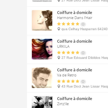
27 Rue Doct Jean Lissar
Has
Coiffure à domicile
Harmonie Dans l'Hair
qua Celhay
Hasparren
64240
Coiffure à domicile
URKILA
27 Rue Edouard Dibildos
Has
Coiffure à domicile
Va de Retro
43 Rue Doct Jean Lissar
Has
Coiffure à domicile
Zirtz'ile