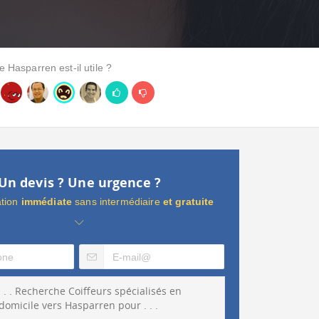
e Hasparren est-il utile ?
Un devis ? Une urgence ?
ation
immédiate
sans intermédiaire
et gratuite