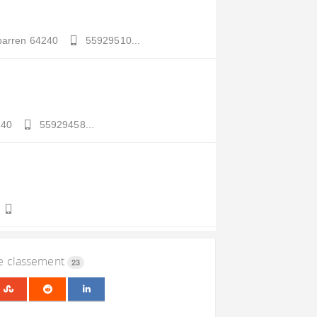
arren
64240
55929510...
240
55929458...
le classement
23