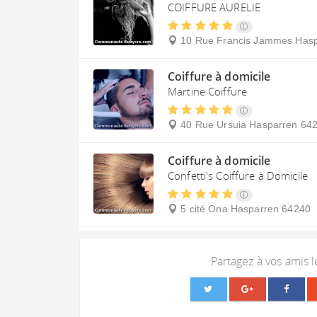
COIFFURE AURELIE
10 Rue Francis Jammes
Hasp
Coiffure à domicile
Martine Coiffure
40 Rue Ursuia
Hasparren
64
Coiffure à domicile
Confetti's Coiffure à Domicile
5 cité Ona
Hasparren
64240
Partagez à vos amis 