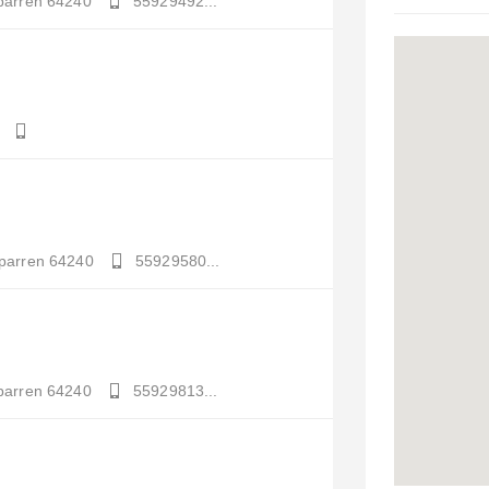
parren
64240
55929492...
parren
64240
55929580...
parren
64240
55929813...