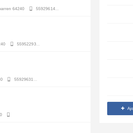
arren
64240
55929614...
240
55952293...
40
55929631...
Aj
0