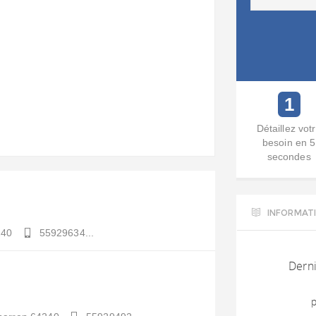
1
Détaillez vot
besoin en 5
secondes
INFORMAT
240
55929634...
Derni
p