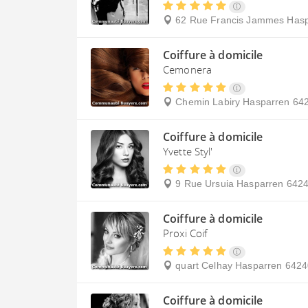
62 Rue Francis Jammes
Hasp
Coiffure à domicile
Cemonera
Chemin Labiry
Hasparren
64
Coiffure à domicile
Yvette Styl'
9 Rue Ursuia
Hasparren
642
Coiffure à domicile
Proxi Coif
quart Celhay
Hasparren
6424
Coiffure à domicile