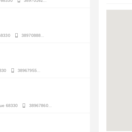
68330
38970162...
68330
38970888...
330
38967955...
ue
68330
38967860...