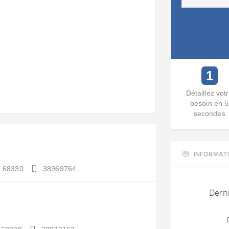
1
Détaillez vot
besoin en 5
secondes
INFORMAT
e
68330
38969764...
Derni