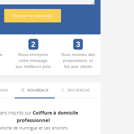
Envoyer le message
2
3
re
Nous envoyons
Vous recevez des
votre message
propositions, et
aux meilleurs pros
les avis clients
IONS
NOUVEAUX
RECHERCHE
ers inscrits sur
Coiffure à domicile
professionnel
proche de Huningue et ses environs