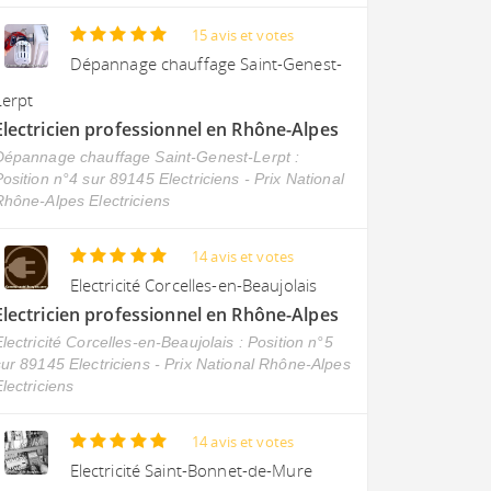
15 avis et votes
Dépannage chauffage Saint-Genest-
Lerpt
Electricien professionnel en Rhône-Alpes
Dépannage chauffage Saint-Genest-Lerpt :
osition n°4 sur 89145 Electriciens - Prix National
Rhône-Alpes Electriciens
14 avis et votes
Electricité Corcelles-en-Beaujolais
Electricien professionnel en Rhône-Alpes
lectricité Corcelles-en-Beaujolais : Position n°5
sur 89145 Electriciens - Prix National Rhône-Alpes
lectriciens
14 avis et votes
Electricité Saint-Bonnet-de-Mure