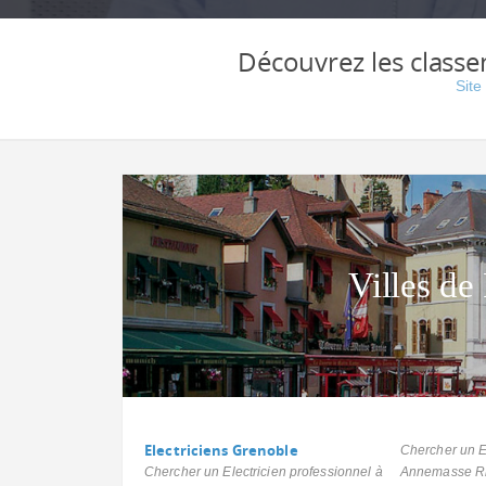
Découvrez les classe
Site
Villes de
Electriciens Grenoble
Chercher un El
Chercher un Electricien professionnel à
Annemasse R