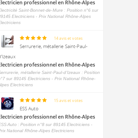
Electricien professionnel en Rhône-Alpes
Electricité Saint-Bonnet-de-Mure : Position n°6 sur
89145 Electriciens - Prix National Rhône-Alpes
lectriciens
14 avis et votes
Serrurerie, métallerie Saint-Paul-
d'Izeaux
Electricien professionnel en Rhône-Alpes
errurerie, métallerie Saint-Paul-d'Izeaux : Position
n°7 sur 89145 Electriciens - Prix National Rhône-
lpes Electriciens
15 avis et votes
ESS Auto
Electricien professionnel en Rhône-Alpes
ESS Auto : Position n°8 sur 89145 Electriciens -
Prix National Rhône-Alpes Electriciens