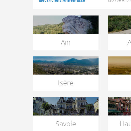
Electriciens Annemasse
Lyon 8e Rhôn
Ain
Isère
Savoie
Hau