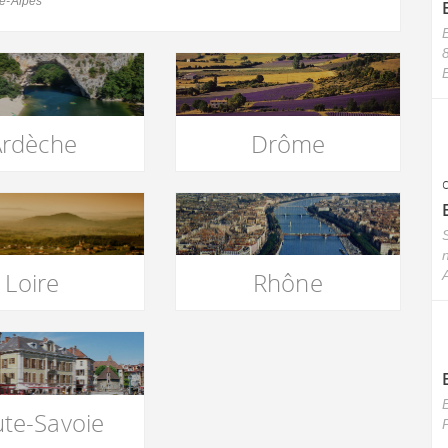
e-Alpes
E
Ardèche
Drôme
S
Loire
Rhône
A
te-Savoie