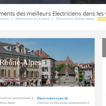
ments des meilleurs Electriciens dans les 
 d'avis
Electriciens en France
Electriciens Rhône-Alpes
REG
 Rhône-Alpes -
Electriciens Lyon 2e
ectricien professionnel à
hône-Alpes
Chercher un Electricien professionnel à