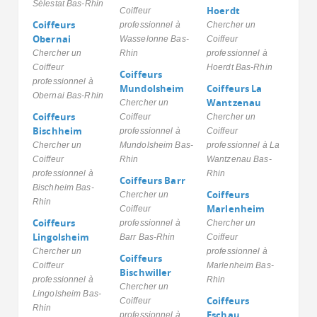
Sélestat Bas-Rhin
Hoerdt
Coiffeur
Coiffeurs
professionnel à
Chercher un
Obernai
Wasselonne Bas-
Coiffeur
Chercher un
Rhin
professionnel à
Coiffeur
Hoerdt Bas-Rhin
Coiffeurs
professionnel à
Mundolsheim
Coiffeurs La
Obernai Bas-Rhin
Wantzenau
Chercher un
Coiffeurs
Coiffeur
Chercher un
Bischheim
professionnel à
Coiffeur
Chercher un
Mundolsheim Bas-
professionnel à La
Coiffeur
Rhin
Wantzenau Bas-
professionnel à
Rhin
Coiffeurs Barr
Bischheim Bas-
Coiffeurs
Chercher un
Rhin
Marlenheim
Coiffeur
Coiffeurs
professionnel à
Chercher un
Lingolsheim
Barr Bas-Rhin
Coiffeur
Chercher un
professionnel à
Coiffeurs
Coiffeur
Marlenheim Bas-
Bischwiller
professionnel à
Rhin
Chercher un
Lingolsheim Bas-
Coiffeurs
Coiffeur
Rhin
Eschau
professionnel à