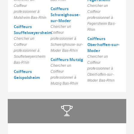
Coiffeur
Chercher un
Coiffeurs
professionnel à
Coiffeur
Schweighouse-
Molsheim Bas-Rhin
professionnel à
sur-Moder
Fegersheim Bas-
Coiffeurs
Chercher un
Rhin
Souffelweyersheim
Coiffeur
Coiffeurs
Chercher un
professionnel à
Oberhoffen-sur-
Coiffeur
Schweighouse-sur-
Moder
professionnel à
Moder Bas-Rhin
Souffelweyersheim
Chercher un
Coiffeurs Mutzig
Bas-Rhin
Coiffeur
Chercher un
professionnel à
Coiffeurs
Coiffeur
Oberhoffen-sur-
Geispolsheim
professionnel à
Moder Bas-Rhin
Mutzig Bas-Rhin