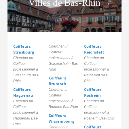
Villes de Bas-Rhin
Coiffeurs
Coiffeurs
Chercher un
Strasbourg
Reichstett
Coiffeur
Chercher un
professionnel à
Chercher un
Coiffeur
Geispolsheim Bas-
Coiffeur
professionnel à
Rhin
professionnel à
Strasbourg Bas-
Reichstett Bas-
Coiffeurs
Rhin
Rhin
Brumath
Coiffeurs
Coiffeurs
Chercher un
Haguenau
Rosheim
Coiffeur
Chercher un
professionnel à
Chercher un
Coiffeur
Brumath Bas-Rhin
Coiffeur
professionnel à
professionnel à
Coiffeurs
Haguenau Bas-
Rosheim Bas-Rhin
Wissembourg
Rhin
Coiffeurs
Chercher un