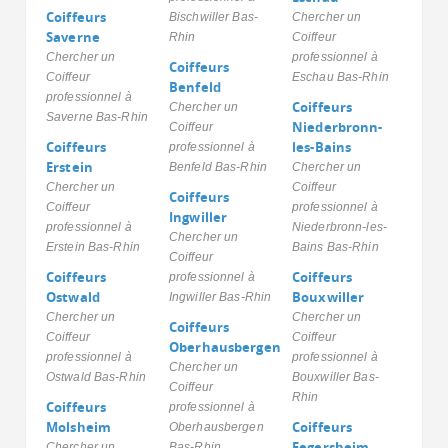
Coiffeurs
Bischwiller Bas-
Chercher un
Saverne
Rhin
Coiffeur
Chercher un
professionnel à
Coiffeurs
Coiffeur
Eschau Bas-Rhin
Benfeld
professionnel à
Coiffeurs
Chercher un
Saverne Bas-Rhin
Niederbronn-
Coiffeur
Coiffeurs
les-Bains
professionnel à
Erstein
Benfeld Bas-Rhin
Chercher un
Chercher un
Coiffeur
Coiffeurs
Coiffeur
professionnel à
Ingwiller
professionnel à
Niederbronn-les-
Chercher un
Erstein Bas-Rhin
Bains Bas-Rhin
Coiffeur
Coiffeurs
Coiffeurs
professionnel à
Ostwald
Bouxwiller
Ingwiller Bas-Rhin
Chercher un
Chercher un
Coiffeurs
Coiffeur
Coiffeur
Oberhausbergen
professionnel à
professionnel à
Chercher un
Ostwald Bas-Rhin
Bouxwiller Bas-
Coiffeur
Rhin
Coiffeurs
professionnel à
Molsheim
Coiffeurs
Oberhausbergen
Fegersheim
Chercher un
Bas-Rhin