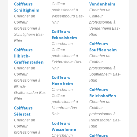
Coiffeurs
Vendenheim
Coiffeur
Schiltigheim
professionnel à
Chercher un
Chercher un
Wissembourg Bas-
Coiffeur
Coiffeur
Rhin
professionnel à
professionnel à
Vendenheim Bas-
Coiffeurs
Schiltigheim Bas-
Rhin
Eckbolsheim
Rhin
Coiffeurs
Chercher un
Coiffeurs
Soufflenheim
Coiffeur
Illkirch-
professionnel à
Chercher un
Graffenstaden
Eckbolsheim Bas-
Coiffeur
Chercher un
Rhin
professionnel à
Coiffeur
Soufflenheim Bas-
Coiffeurs
professionnel à
Rhin
Hoenheim
Illkirch-
Coiffeurs
Chercher un
Graffenstaden Bas-
Reichshoffen
Coiffeur
Rhin
professionnel à
Chercher un
Coiffeurs
Hoenheim Bas-
Coiffeur
Sélestat
Rhin
professionnel à
Chercher un
Reichshoffen Bas-
Coiffeurs
Coiffeur
Rhin
Wasselonne
professionnel à
Coiffeurs
Chercher un