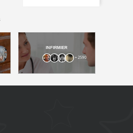
s
INFIRMIER
4
+ 2590