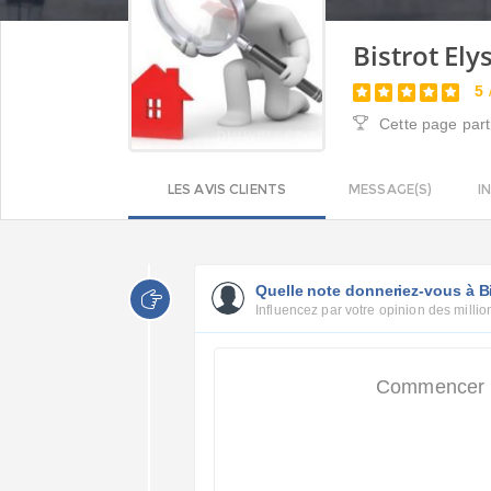
Bistrot El
5
Cette page part
LES AVIS CLIENTS
MESSAGE(S)
I
Quelle note donneriez-vous à Bi
Influencez par votre opinion des million
Commencer pa