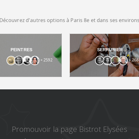
Découvrez d'autres options à Paris 8e et dans ses environ
PEINTRES
SERRURIER
+ 2592
+ 268
Promouvoir la page Bistrot Elysées