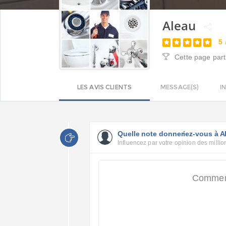
Aleau
5
Cette page part
LES AVIS CLIENTS
MESSAGE(S)
I
Quelle note donneriez-vous à A
Influencez par votre opinion des million
Commenc