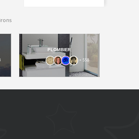
irons
PLOMBIER
3
+ 558