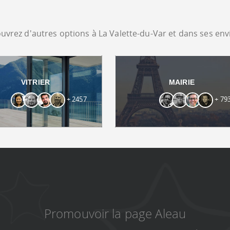
uvrez d'autres options à La Valette-du-Var et dans ses env
VITRIER
MAIRIE
+ 2457
+ 79
Promouvoir la page Aleau