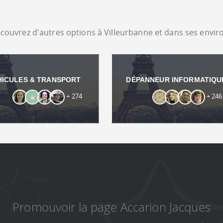
couvrez d'autres options à Villeurbanne et dans ses envir
HICULES & TRANSPORT
DÉPANNEUR INFORMATIQU
+ 274
+ 246
Promouvoir la page Accarion Jacques