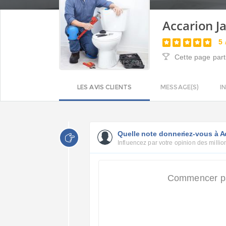
Accarion J
5
Cette page part
LES AVIS CLIENTS
MESSAGE(S)
I
Quelle note donneriez-vous à 
Influencez par votre opinion des million
Commencer par