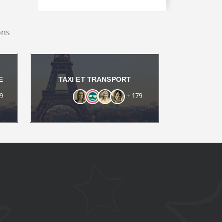
ons
E
TAXI ET TRANSPORT
9
+ 179