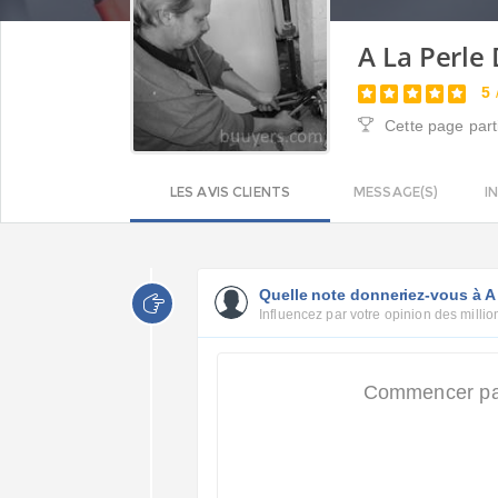
A La Perle
5
Cette page part
LES AVIS CLIENTS
MESSAGE(S)
I
Quelle note donneriez-vous à A 
Influencez par votre opinion des million
Commencer par 