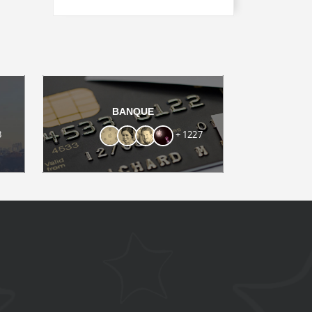
BANQUE
3
+ 1227