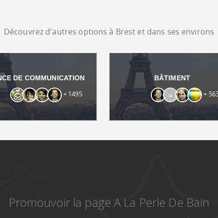
Découvrez d'autres options à Brest et dans ses environs
NCE DE COMMUNICATION
BÂTIMENT
+ 1495
+ 56
Promouvoir la page A La Perle De Bain