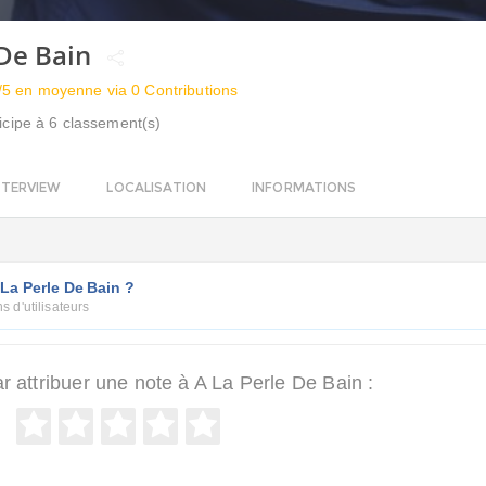
 De Bain
/5 en moyenne via 0 Contributions
icipe à 6 classement(s)
NTERVIEW
LOCALISATION
INFORMATIONS
La Perle De Bain ?
s d'utilisateurs
attribuer une note à A La Perle De Bain :