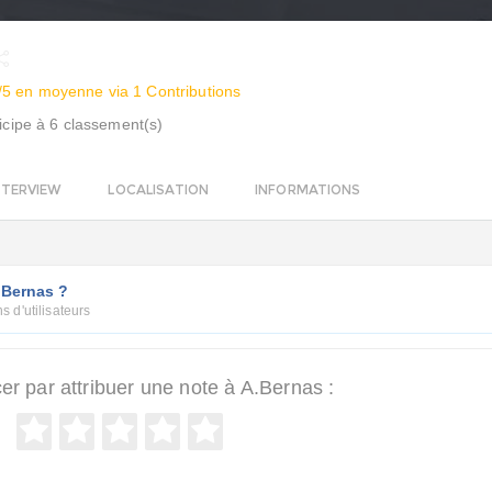
/5 en moyenne via 1 Contributions
icipe à 6 classement(s)
NTERVIEW
LOCALISATION
INFORMATIONS
.Bernas ?
s d'utilisateurs
 par attribuer une note à A.Bernas :