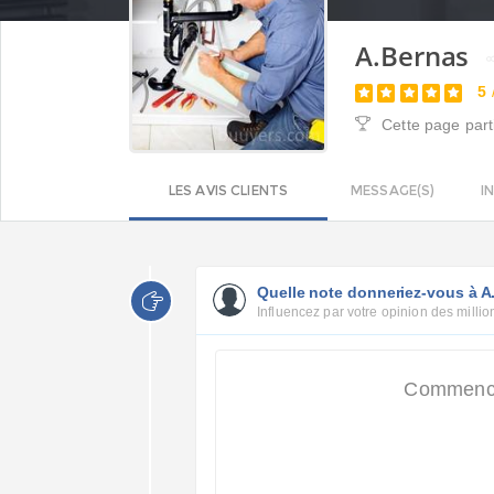
A.Bernas
5
Cette page part
LES AVIS CLIENTS
MESSAGE(S)
I
Quelle note donneriez-vous à A
Influencez par votre opinion des million
Commencer