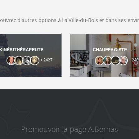
ouvrez d'autres options à La Ville-du-Bois et dans ses envi
KINÉSITHÉRAPEUTE
CHAUFFAGISTE
+ 2427
+ 246
Promouvoir la page A.Bernas