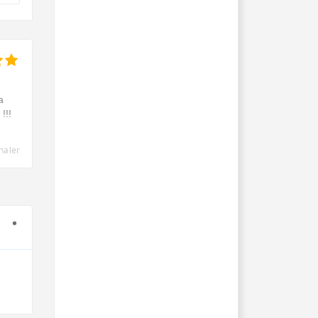
a
!!!
naler