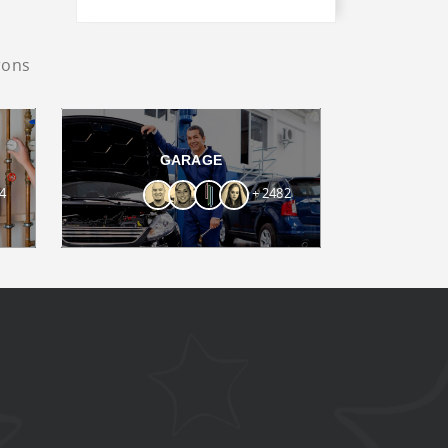
rons
GARAGE
4
+ 2482