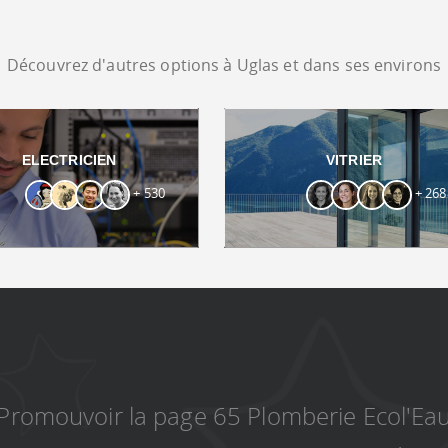
Découvrez d'autres options à Uglas et dans ses environs
ELECTRICIEN
VITRIER
+ 530
+ 268
Promouvoir la page 65 Plomberie Ecol'Ea