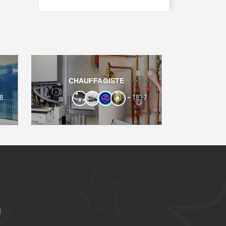
CHAUFFAGISTE
8
+ 1817
u